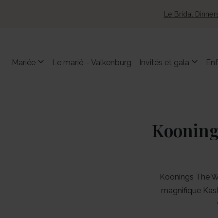
Le Bridal Dinner
Mariée
Le marié – Valkenburg
Invités et gala
Enf
Koonings
Koonings The We
magnifique Kast