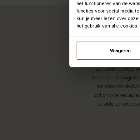
het functioneren van de webs
Un
functies voor social media te
kun je meer lezen over onze 
het gebruik van alle cookies.
Weigeren
Castle East n’est pa
pour toutes sortes 
lancements de prod
besoins. La magnifiq
les séances de bra
options de restaurat
paisible et verdoya