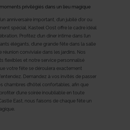
moments privilégiés dans un lieu magique
d’un anniversaire important, d’un jubilé d’or ou
ent spécial, Kasteel Oost offre le cadre idéal
bration. Profitez d’un dîner intime dans l’un
ants élégants, d’une grande fête dans la salle
e réunion conviviale dans les jardins. Nos
flexibles et notre service personnalisé
que votre fête se déroulera exactement
entendez. Demandez à vos invités de passer
os chambres d’hôtel confortables, afin que
profiter d’une soirée inoubliable en toute
À Castle East, nous faisons de chaque fête un
gique.