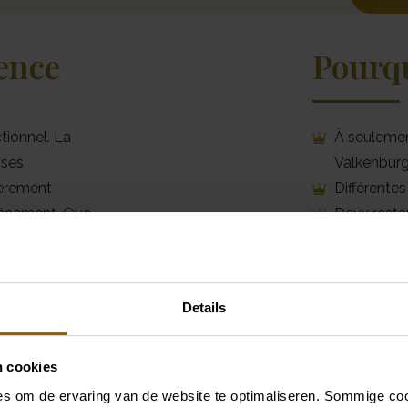
lence
Pourqu
tionnel. La
À seulemen
 ses
Valkenbur
ièrement
Différente
événement. Que
Deux resta
 une fête en
restauratio
 est possible
12 chambre
Parking gra
Details
Mise en pa
personnali
Situation 
n cookies
s om de ervaring van de website te optimaliseren. Sommige coo