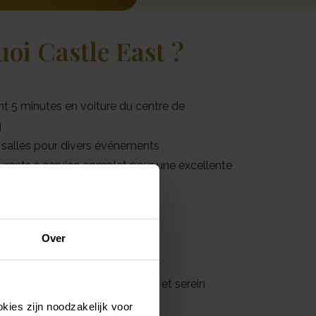
oi Castle East ?
t 5 minutes en voiture du centre de
g
s salles pour divers événements
urants à service complet pour une excellente
n
s d’hôtel confortables
tuit devant la porte
Over
ge et conception entièrement
sables
unique dans un cadre verdoyant et serein
kies zijn noodzakelijk voor