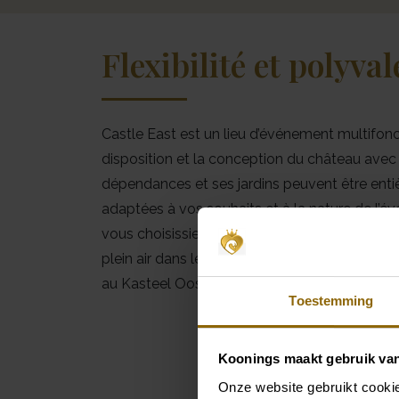
Flexibilité et polyva
Castle East est un lieu d’événement multifonc
disposition et la conception du château avec
dépendances et ses jardins peuvent être ent
adaptées à vos souhaits et à la nature de l’
vous choisissiez la salle de bal, l’orangerie ou
plein air dans les jardins par beau temps, tout
au Kasteel Oost.
Toestemming
Koonings maakt gebruik va
Onze website gebruikt cookie