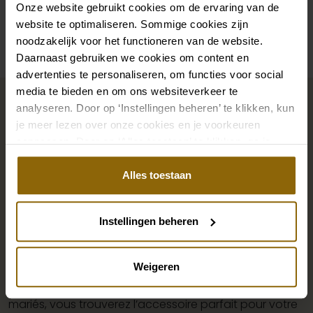
Onze website gebruikt cookies om de ervaring van de
Parcourez notre collection de robes de mariée
website te optimaliseren. Sommige cookies zijn
noodzakelijk voor het functioneren van de website.
Daarnaast gebruiken we cookies om content en
Créez votre propre tableau d’humeur
advertenties te personaliseren, om functies voor social
Complétez votre look de
media te bieden en om ons websiteverkeer te
analyseren. Door op ‘Instellingen beheren’ te klikken, kun
mariée
je meer lezen over onze cookies en je voorkeuren
aanpassen. Door op ‘Alles toestaan’ te klikken, ga je
akkoord met het gebruik van alle cookies.
Des chaussures de mariage parfaites sous votre robe
Alles toestaan
de mariée, mais aussi des colliers, des bracelets et des
boucles d’oreilles assortis à votre robe de mariée ou
Instellingen beheren
un beau voile, un bandeau ou une épingle à cheveux
pour votre coiffure de mariée : votre look de mariée
n’est complet que s’il est assorti à des accessoires.
Weigeren
Grâce à notre vaste boutique d’accessoires pour les
mariés, vous trouverez l’accessoire parfait pour votre