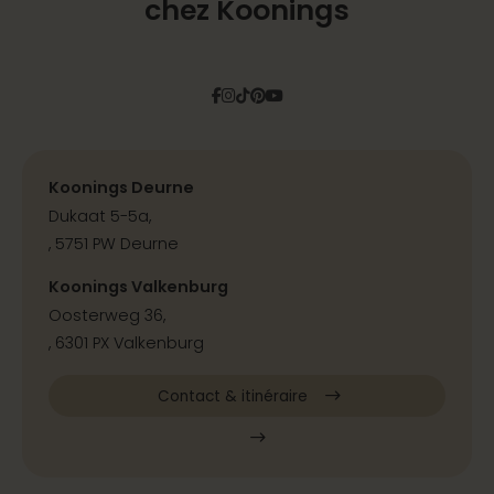
chez Koonings
Facebook
Instagram
Tiktok
Pinterest
YouTube
Koonings Deurne
Dukaat 5-5a,
, 5751 PW Deurne
Koonings Valkenburg
Oosterweg 36,
, 6301 PX Valkenburg
Contact & itinéraire