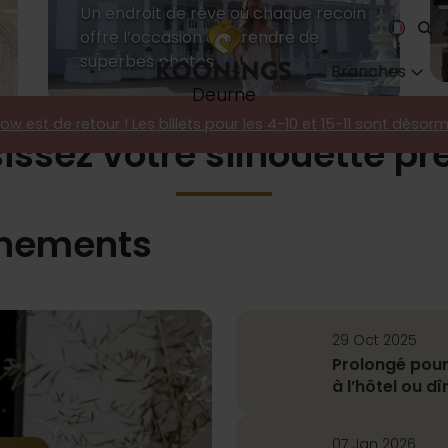
Un endroit de rêve où chaque recoin
offre l’occasion de prendre de
superbes photos
Branches
de
boutique
Deurne
how est de retour ! Les billets pour les 4-10 et 15-11 sont désor
issez votre silhouette pr
mariée au mond
Robe de bal
Sirène
énements
29 Oct 2025
Prolongé pour
à l’hôtel ou d
07 Jan 2026