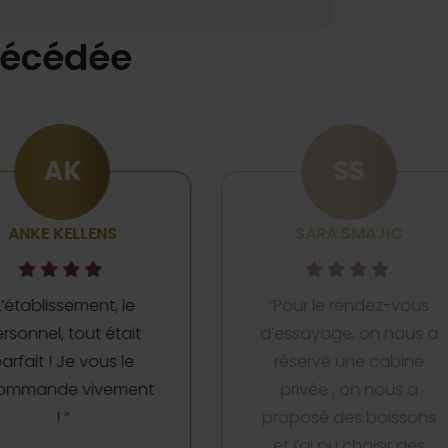
récédée
SS
SARA SMAJIC
ÉLOÏSE LORTIE
our le rendez-vous
“Elle a été très à l’écoute
ssayage, on nous a
de mes souhaits et m’a
éservé une cabine
donné d’excellents
privée ; on nous a
conseils. J’ai trouvé la
oposé des boissons
robe de mes rêves. “
t j’ai pu choisir des