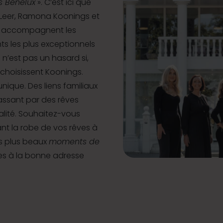
s Benelux
». C’est ici que
 Leer, Ramona Koonings et
és accompagnent les
ts les plus exceptionnels
e n’est pas un hasard si,
 choisissent Koonings.
ique. Des liens familiaux
assant par des rêves
lité. Souhaitez-vous
ant la robe de vos rêves à
es plus beaux
moments de
tes à la bonne adresse