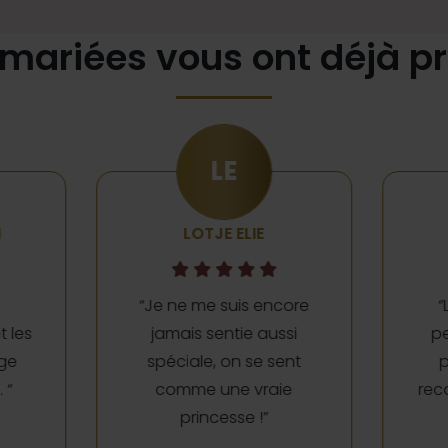
 mariées vous ont déjà p
AK
ANKE KELLENS
ore
“L’établissement, le
“P
si
personnel, tout était
d’e
nt
parfait ! Je vous le
r
e
recommande vivement
! “
pr
e