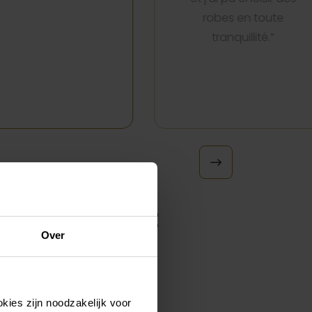
robes en toute
tranquillité.”
ez-vous chez
Over
kies zijn noodzakelijk voor
, tout tourne autour de vous.