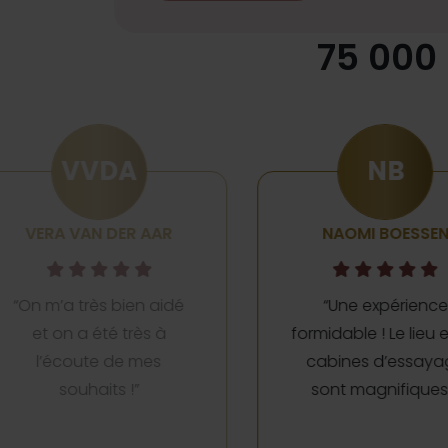
75 000
NB
LE
NAOMI BOESSEN
LOTJE ELIE
“Une expérience
“Je ne me suis enc
formidable ! Le lieu et les
jamais sentie aus
cabines d’essayage
spéciale, on se se
sont magnifiques. “
comme une vrai
princesse !”