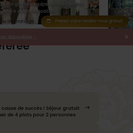
Une grande équipe de spécialistes
Des co
Mon compte
est à votre disposition
pour le
beauté
Lieu du mariage
Prenez votre rendez-vous gratuit
mais disponibles >
éférée
e
Court
 cause de succès ! Séjour gratuit
îner de 4 plats pour 2 personnes