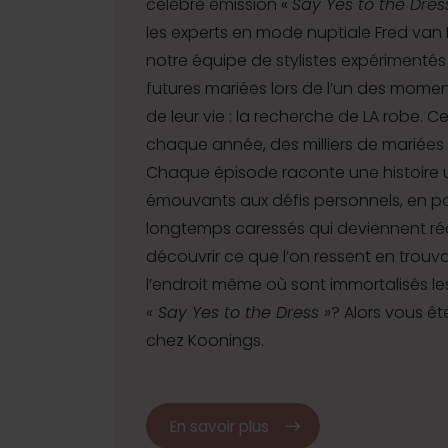
célèbre émission «
Say Yes to the Dres
les experts en mode nuptiale Fred van
notre équipe de stylistes expériment
futures mariées lors de l’un des momen
de leur vie : la recherche de LA robe. C
chaque année, des milliers de mariées
Chaque épisode raconte une histoire un
émouvants aux défis personnels, en p
longtemps caressés qui deviennent réa
découvrir ce que l’on ressent en trouv
l’endroit même où sont immortalisés l
« Say Yes to the Dress »
? Alors vous ê
chez Koonings.
En savoir plus