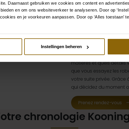
ite. Daarnaast gebruiken we cookies om content en advertenties
Accompagnée d’une stylist
 bieden en om ons websiteverkeer te analyseren. Door op ‘Instell
recherche de la robe de 
cookies en je voorkeuren aanpassen. Door op ‘Alles toestaan’ te
votre style, à vos envies e
accompagne tout au long
l’essayage des robes jusq
d’astuces pratiques auxq
Instellingen beheren
vous-même. Ensemble, vou
matières et quels détails
que vous essayez les rob
votre suite privée. Grâce à 
qui décidez du moment où
Prenez rendez-vous
otre chronologie Koonin