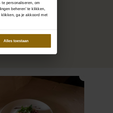
e plek voor allerlei
 te personaliseren, om
lanceringen, onze
ingen beheren’ te klikken,
ie in de kasteeltuin
 klikken, ga je akkoord met
wee restaurants op
en succes te maken. En
van een productieve en
Alles toestaan