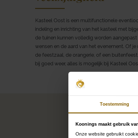
Kasteel Oost is een multifunctionele eventloc
indeling en inrichting van het kasteel met bi
de tuinen kunnen volledig worden aangepast
wensen en de aard van het evenement. Of je 
de feestzaal, de orangerie, of een buitenfeest
bij goed weer, alles is mogelijk bij Kasteel Oos
Lo
Toestemming
Koonings maakt gebruik va
Onze website gebruikt cookie