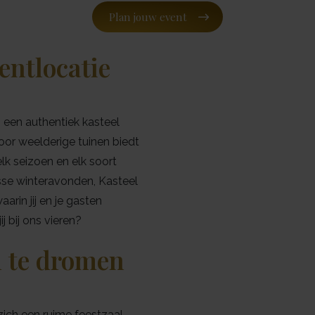
Plan jouw event
entlocatie
s een authentiek kasteel
or weelderige tuinen biedt
k seizoen en elk soort
se winteravonden, Kasteel
arin jij en je gasten
 bij ons vieren?
n te dromen
zich een ruime feestzaal.