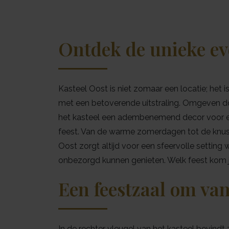
Ontdek de unieke ev
Kasteel Oost is niet zomaar een locatie; het i
met een betoverende uitstraling. Omgeven do
het kasteel een adembenemend decor voor el
feest. Van de warme zomerdagen tot de knus
Oost zorgt altijd voor een sfeervolle setting wa
onbezorgd kunnen genieten. Welk feest kom jij
Een feestzaal om va
In de rechter vleugel van het kasteel bevindt 