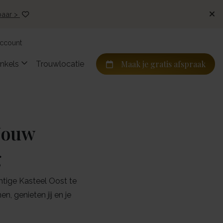
gbaar >
account
Maak je gratis afspraak
nkels
Trouwlocatie
Jouw
g
htige Kasteel Oost te
, genieten jij en je