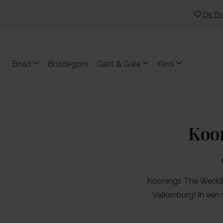
De Bri
Bruid
Bruidegom
Gast & Gala
Kind
Koo
Koonings The Wedding
Valkenburg! In een 