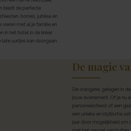
en biedt de perfecte
feesten, borrels, jubilea en
 vieren met al je familie en
in het hotel in de linker
e late uurtjes kan doorgaan.
De magie va
De orangerie, gelegen in de 
jouw evenement. Of je nu ee
personeelsfeest of een geze
een unieke en idyllische set
jaar door mogelijkheid om 
met het gevoel van buiten.