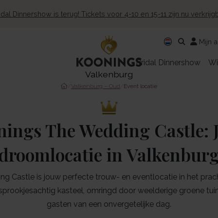
dal Dinnershow is terug! Tickets voor 4-10 en 15-11 zijn nu verkrij
Mijn 
Bridal Dinnershow
Wi
Valkenburg
/
Valkenburg – Oud
/
Event locatie
nings The Wedding Castle: 
droomlocatie in Valkenbur
 Castle is jouw perfecte trouw- en eventlocatie in het prac
sprookjesachtig kasteel, omringd door weelderige groene tuinen
gasten van een onvergetelijke dag.