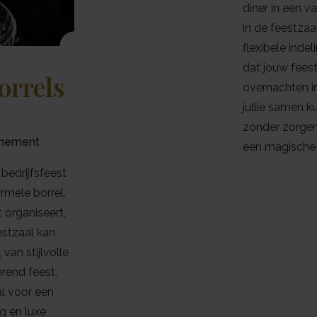
diner in een v
in de feestzaa
flexibele inde
dat jouw feest 
orrels
overnachten i
jullie samen 
zonder zorgen
venement
een magische 
bedrijfsfeest
ormele borrel,
t organiseert,
estzaal kan
an stijlvolle
rend feest.
al voor een
g en luxe