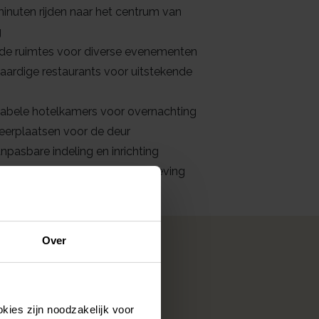
minuten rijden naar het centrum van
g
nde ruimtes voor diverse evenementen
ardige restaurants voor uitstekende
abele hotelkamers voor overnachting
keerplaatsen voor de deur
npasbare indeling en inrichting
atie in een groene, serene omgeving
ten
Over
kies zijn noodzakelijk voor