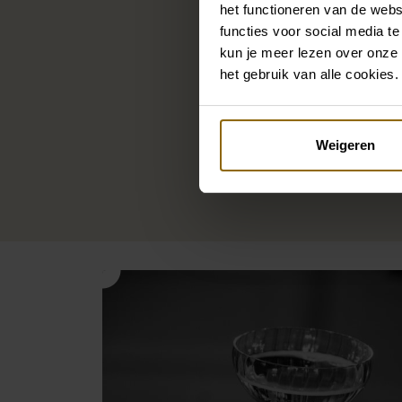
Kasteel Oost is nie
het functioneren van de webs
andere evenement
functies voor social media te
multifunctionele ru
kun je meer lezen over onze 
het gebruik van alle cookies.
biedt een inspire
locatie en uitstekend
dankzij de rustige, g
Weigeren