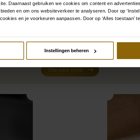
t alleen een droom voor bruidsparen, maar ook een fantastisch
ite. Daarnaast gebruiken we cookies om content en advertenties
en. Van conferenties en seminars tot workshops en product
 bieden en om ons websiteverkeer te analyseren. Door op ‘Instell
imtes kunnen naar wens worden ingericht. De prachtige oranger
cookies en je voorkeuren aanpassen. Door op ‘Alles toestaan’ te
rende omgeving voor brainstormsessies en presentaties. Met t
e cateringopties is alles aanwezig om jouw evenement tot e
roene omgeving kunnen jij en je gasten in alle rust genieten 
Instellingen beheren
onvergetelijke dag.
Plan jouw event