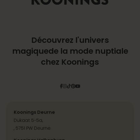
Découvrez l'univers
magique
de la mode nuptiale
chez Koonings
Facebook
Instagram
Tiktok
Pinterest
YouTube
Koonings Deurne
Dukaat 5-5a,
, 5751 PW Deurne