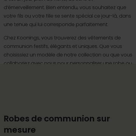
d’émerveillement. Bien entendu, vous souhaitez que
votre fils ou votre fille se sente spécial ce jour-là, dans
une tenue qui lui corresponde parfaitement.
Chez Koonings, vous trouverez des vêtements de
communion festifs, élégants et uniques. Que vous
choisissiez un modèle de notre collection ou que vous
collaboriez avec nous pour personnaliser une robe ou
un costume de communion, nous veillerons à ce que
votre enfant brille dans des vêtements qui rendront
ce jour encore plus beau.
Robes de communion sur
mesure