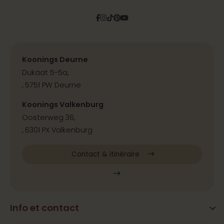
Facebook
Instagram
Tiktok
Pinterest
YouTube
Koonings Deurne
Dukaat 5-5a,
, 5751 PW Deurne
Koonings Valkenburg
Oosterweg 36,
, 6301 PX Valkenburg
Contact & itinéraire
Info et contact
Blog