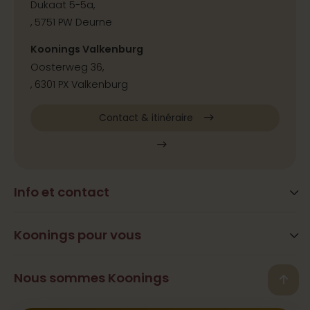
Dukaat 5-5a,
, 5751 PW Deurne
Koonings Valkenburg
Oosterweg 36,
, 6301 PX Valkenburg
Contact & itinéraire
Info et contact
Blog
Questions fréquemment posées
Koonings pour vous
Services
Heures d’ouverture
Beauté
Nous sommes Koonings
Contact, adresse et itinéraire
Back
Ramona Koonings
Restaurants