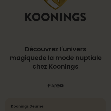
Découvrez l'univers
magique
de la mode nuptiale
chez Koonings
Facebook
Instagram
Tiktok
Pinterest
YouTube
Koonings Deurne