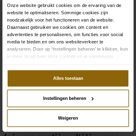
La décontraction pour les
Onze website gebruikt cookies om de ervaring van de
website te optimaliseren. Sommige cookies zijn
hommes en bref
noodzakelijk voor het functioneren van de website.
Daarnaast gebruiken we cookies om content en
advertenties te personaliseren, om functies voor social
Smart Casual est un vêtement décontracté avec
media te bieden en om ons websiteverkeer te
une touche de chic.
analyseren. Door op ‘Instellingen beheren’ te klikken, kun
Une tenue semi-formelle
je meer lezen over onze cookies en je voorkeuren
aanpassen. Door op ‘Alles toestaan’ te klikken, ga je
Une chemise soignée est la base
akkoord met het gebruik van alle cookies.
Évitez les shorts, les jeans et les tongs.
Alles toestaan
Voir notre collection de vêtements pour
hommes
Instellingen beheren
Weigeren
Les choses à faire et à ne pas