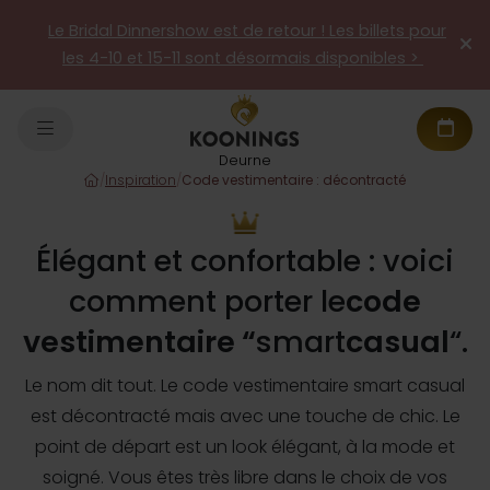
Le Bridal Dinnershow est de retour ! Les billets pour
les 4-10 et 15-11 sont désormais disponibles >
Deurne
/
Inspiration
/
Code vestimentaire : décontracté
Élégant et confortable : voici
comment porter le
code
vestimentaire “
smart
casual
“.
Le nom dit tout. Le code vestimentaire smart casual
est décontracté mais avec une touche de chic. Le
point de départ est un look élégant, à la mode et
soigné. Vous êtes très libre dans le choix de vos