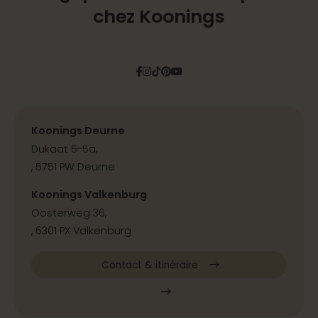
chez Koonings
Facebook
Instagram
Tiktok
Pinterest
YouTube
Koonings Deurne
Dukaat 5-5a,
, 5751 PW Deurne
Koonings Valkenburg
Oosterweg 36,
, 6301 PX Valkenburg
Contact & itinéraire