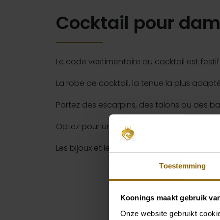
Cocktail pour dam
Le code vestimentaire du cocktail est festi
La robe de cocktail, la tenue la plus adapt
Portez des escarpins, des talons ou des bal
Optez pour une pochette ou un petit sac 
Les bijoux et le maquillage qui attirent le r
Toestemming
Koonings maakt gebruik va
Onze website gebruikt cookie