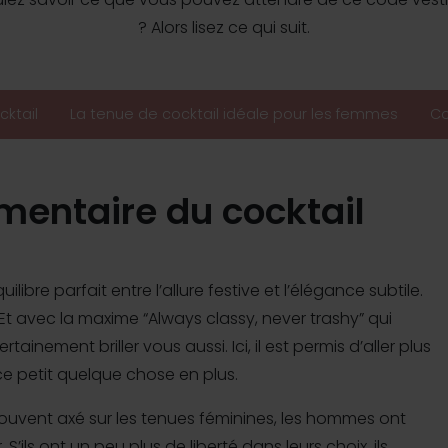
? Alors lisez ce qui suit.
cktail
La tenue de cocktail idéale pour les femmes
Co
imentaire du cocktail
libre parfait entre l’allure festive et l’élégance subtile.
Et avec la maxime “Always classy, never trashy” qui
ainement briller vous aussi. Ici, il est permis d’aller plus
 ce petit quelque chose en plus.
 souvent axé sur les tenues féminines, les hommes ont
’ils ont un peu plus de liberté dans leurs choix, ils