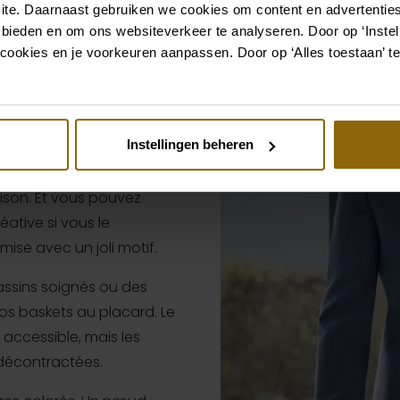
ite. Daarnaast gebruiken we cookies om content en advertenties
il idéale
 bieden en om ons websiteverkeer te analyseren. Door op ‘Instell
cookies en je voorkeuren aanpassen. Door op ‘Alles toestaan’ te
Instellingen beheren
t très accessible pour les
 règles à suivre. Avec un
ison. Et vous pouvez
ative si vous le
ise avec un joli motif.
ssins soignés ou des
os baskets au placard. Le
 accessible, mais les
décontractées.