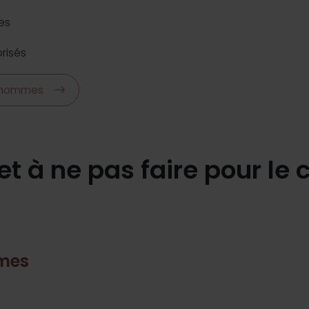
es
orisés
r hommes
 et à ne pas faire pour le
mmes