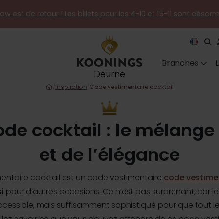
how est de retour ! Les billets pour les 4-10 et 15-11 sont désor
Branches
Deurne
/
Inspiration
/
Code vestimentaire cocktail
de cocktail : le mélange
et de l’élégance
entaire cocktail est un code vestimentaire
code vestimen
si
pour d’autres occasions. Ce n’est pas surprenant, car l
accessible, mais suffisamment sophistiqué pour que tout 
lez savoir ce que vous pouvez attendre de ce code vesti