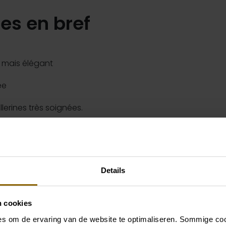
es en bref
f mais élégant
ée
lerines très soignées.
à main
egard sont autorisés.
Details
n cookies
s om de ervaring van de website te optimaliseren. Sommige coo