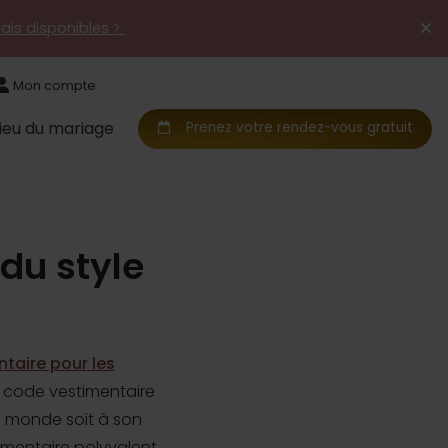
mais disponibles >
Mon compte
Lieu du mariage
Prenez votre rendez-vous gratuit
 du style
taire pour les
e code vestimentaire
le monde soit à son
mentaire polyvalent