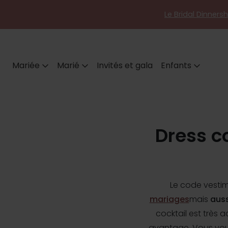
Le Bridal Dinners
Mariée
Marié
Invités et gala
Enfants
Dress co
Le code vestim
mariages
mais
aus
cocktail est très 
avantage. Vous vou