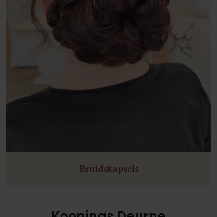
Bruidskapsels
Koonings Deurne