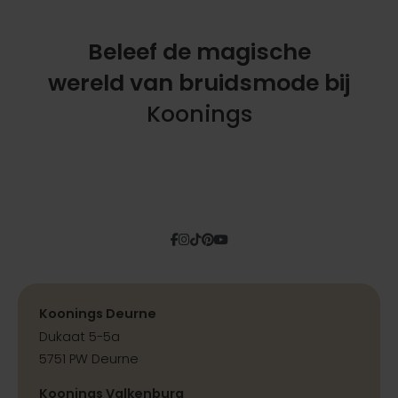
Beleef de magische
wereld
van bruidsmode bij
Koonings
Facebook
Instagram
Tiktok
Pinterest
YouTube
Koonings Deurne
Dukaat 5-5a
5751 PW Deurne
Koonings Valkenburg