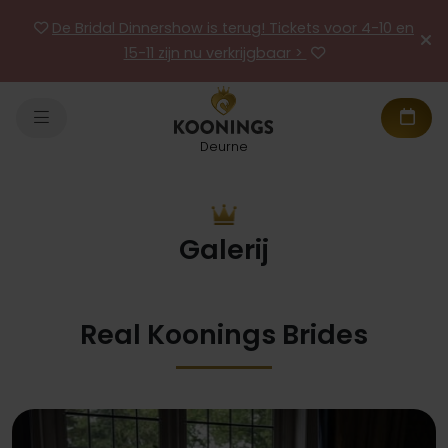
De Bridal Dinnershow is terug! Tickets voor 4-10 en
15-11 zijn nu verkrijgbaar >
Deurne
Galerij
Real Koonings Brides