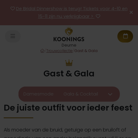
De Bridal Dinnershow is terug! Tickets voor 4-10 en
15-11 zijn nu verkrijgbaar >
Deurne
/
Trouwcollectie
/
Gast & Gala
Gast & Gala
Damesmode
Gala & Cocktail
De juiste outfit voor ieder feest
Als moeder van de bruid, getuige op een bruiloft of