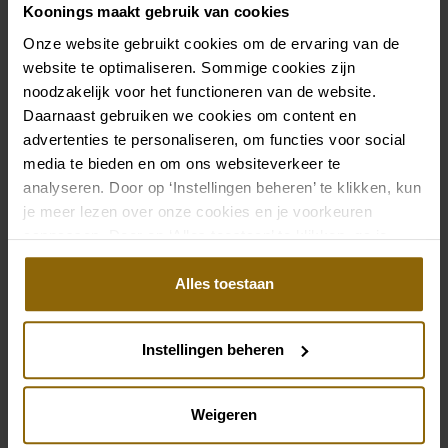
Flowergirls bij Koonings
Koonings maakt gebruik van cookies
Onze website gebruikt cookies om de ervaring van de
website te optimaliseren. Sommige cookies zijn
Speciaal voor jouw vriendinnen hebben wij een unieke
noodzakelijk voor het functioneren van de website.
bruidsmeisjes collectie ontworpen: Flowergirl dresses.
Daarnaast gebruiken we cookies om content en
advertenties te personaliseren, om functies voor social
Een collectie van cocktail- en avondjurken die
media te bieden en om ons websiteverkeer te
allemaal met elkaar gecombineerd kunnen worden.
analyseren. Door op ‘Instellingen beheren’ te klikken, kun
Verschillende kleuren, silhouetten en stijlen, zodat
je meer lezen over onze cookies en je voorkeuren
iedere groep vriendinnen de juiste combinatie kan
aanpassen. Door op ‘Alles toestaan’ te klikken, ga je
maken.
akkoord met het gebruik van alle cookies.
Alles toestaan
Lees meer over de flowergirls
Instellingen beheren
Weigeren