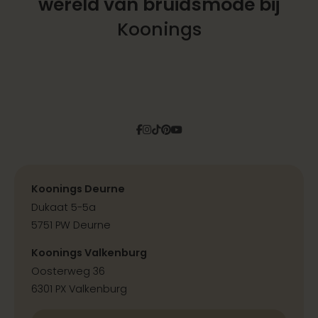
wereld
van bruidsmode bij
Koonings
Facebook
Instagram
Tiktok
Pinterest
YouTube
Koonings Deurne
Dukaat 5-5a
5751 PW Deurne
Koonings Valkenburg
Oosterweg 36
6301 PX Valkenburg