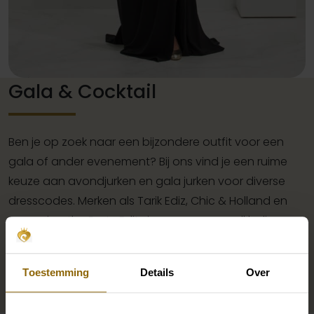
Gala & Cocktail
Ben je op zoek naar een bijzondere outfit voor een
gala of ander evenement? Bij ons vind je een ruime
keuze aan avondjurken en gala jurken voor diverse
dresscodes. Merken als Tarik Ediz, Chic & Holland en
Pronovias: the Party Edit sieren onze avondkleding
afdeling. Bezoek onze winkel om onze exclusieve gala
jurken collectie te passen.
Toestemming
Details
Over
Bekijk de avondmode collectie