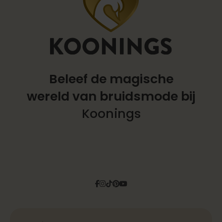
Beleef de magische
wereld
van bruidsmode bij
Koonings
Facebook
Instagram
Tiktok
Pinterest
YouTube