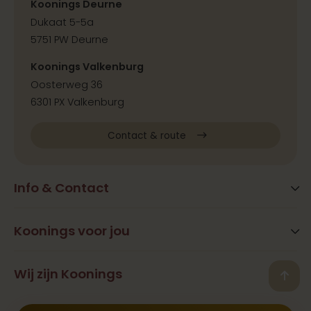
Koonings Deurne
Dukaat 5-5a
5751 PW Deurne
Koonings Valkenburg
Oosterweg 36
6301 PX Valkenburg
Contact & route
Info & Contact
Blog
FAQ
Koonings voor jou
Extra services
Openingstijden
Beauty
Wij zijn Koonings
Vestigingen
Back
Ramona Koonings
Restaurants
Contact
© 2026 Koonings - Alle rechten voorbehouden