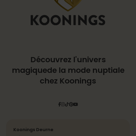
Découvrez l'univers
magique
de la mode nuptiale
chez Koonings
Facebook
Instagram
Tiktok
Pinterest
YouTube
Koonings Deurne