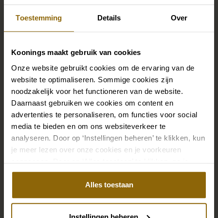
Toestemming
Details
Over
Koonings maakt gebruik van cookies
Onze website gebruikt cookies om de ervaring van de
website te optimaliseren. Sommige cookies zijn
noodzakelijk voor het functioneren van de website.
Daarnaast gebruiken we cookies om content en
advertenties te personaliseren, om functies voor social
Source : Libelle
media te bieden en om ons websiteverkeer te
Tout ce dont vous avez besoin, c’est
analyseren. Door op ‘Instellingen beheren’ te klikken, kun
d’une robe. Paillettes et glamour au
je meer lezen over onze cookies en je voorkeuren
Palais de la mariée
aanpassen. Door op ‘Alles toestaan’ te klikken, ga je
akkoord met het gebruik van alle cookies.
Les histoires qui conduisent les mariées au plus grand
Alles toestaan
magasin de mode nuptiale du monde sont aussi
différentes que leurs désirs de trouver la robe de
Instellingen beheren