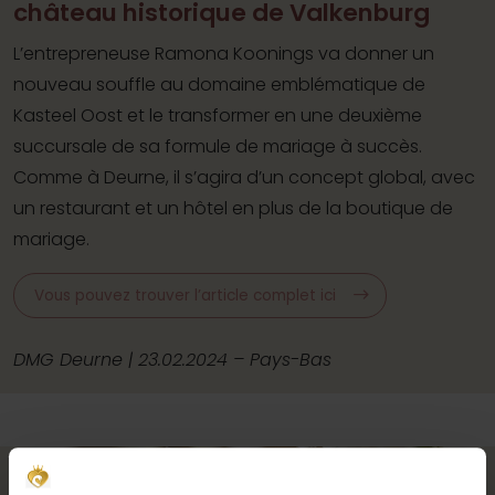
château historique de Valkenburg
L’entrepreneuse Ramona Koonings va donner un
nouveau souffle au domaine emblématique de
Kasteel Oost et le transformer en une deuxième
succursale de sa formule de mariage à succès.
Comme à Deurne, il s’agira d’un concept global, avec
un restaurant et un hôtel en plus de la boutique de
mariage.
Vous pouvez trouver l’article complet ici
DMG Deurne | 23.02.2024 – Pays-Bas