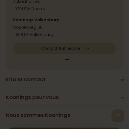
Dukaat 5-5a,
, 5751 PW Deurne
Koonings Valkenburg
Oosterweg 36,
, 6301 PX Valkenburg
Contact & itinéraire
Info et contact
Blog
Questions fréquemment posées
Koonings pour vous
Services
Heures d’ouverture
Beauté
Nous sommes Koonings
Contact, adresse et itinéraire
Back
Ramona Koonings
Restaurants