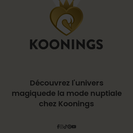
Découvrez l'univers
magique
de la mode nuptiale
chez Koonings
Facebook
Instagram
Tiktok
Pinterest
YouTube