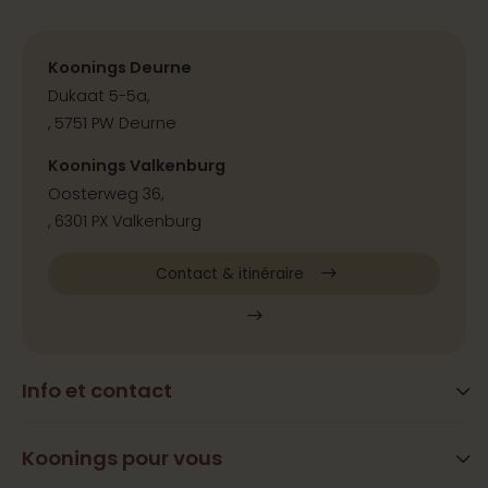
Koonings Deurne
Dukaat 5-5a,
, 5751 PW Deurne
Koonings Valkenburg
Oosterweg 36,
, 6301 PX Valkenburg
Contact & itinéraire
Info et contact
Blog
Questions fréquemment posées
Koonings pour vous
Services