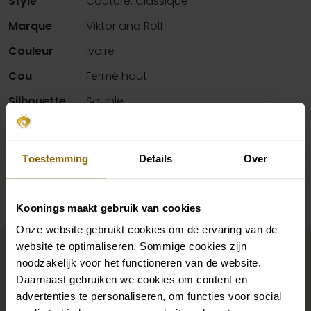
Style
Couture, Classique
Marque
Viktor and Rolf
Couleur
Ivoire
Cou
Fermé haut
Silhouette
Souple
Manches
Manches longues
Toestemming
Details
Over
Disponibilité par magasin
Koonings maakt gebruik van cookies
Onze website gebruikt cookies om de ervaring van de
Complétez votre look de
website te optimaliseren. Sommige cookies zijn
mariée
noodzakelijk voor het functioneren van de website.
Daarnaast gebruiken we cookies om content en
advertenties te personaliseren, om functies voor social