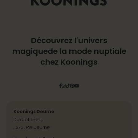
Découvrez l'univers
magique
de la mode nuptiale
chez Koonings
Facebook
Instagram
Tiktok
Pinterest
YouTube
Koonings Deurne
Dukaat 5-5a,
, 5751 PW Deurne