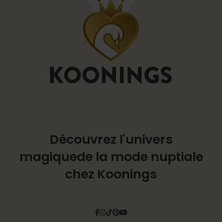
Découvrez l'univers
magique
de la mode nuptiale
chez Koonings
Facebook
Instagram
Tiktok
Pinterest
YouTube