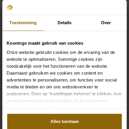
Complétez votre look de
mariée
Toestemming
Details
Over
Koonings maakt gebruik van cookies
Des chaussures de mariage parfaites sous votre robe
Onze website gebruikt cookies om de ervaring van de
de mariée, mais aussi des colliers, des bracelets et des
website te optimaliseren. Sommige cookies zijn
boucles d'oreilles assortis à votre robe de mariée ou
noodzakelijk voor het functioneren van de website.
un beau voile, un bandeau ou une épingle à cheveux
Daarnaast gebruiken we cookies om content en
pour votre coiffure de mariée : votre look de mariée
advertenties te personaliseren, om functies voor social
n'est complet que s'il est assorti à des accessoires.
media te bieden en om ons websiteverkeer te
Grâce à notre vaste boutique d'accessoires pour les
analyseren. Door op ‘Instellingen beheren’ te klikken, kun
je meer lezen over onze cookies en je voorkeuren
mariés, vous trouverez l'accessoire parfait pour votre
aanpassen. Door op ‘Alles toestaan’ te klikken, ga je
robe ou votre costume de mariage.
akkoord met het gebruik van alle cookies.
Alles toestaan
Aller aux accessoires