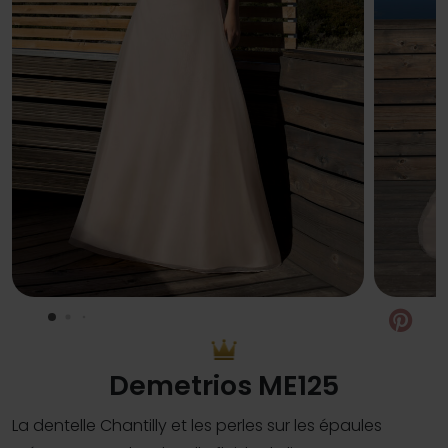
Pin
Demetrios ME125
La dentelle Chantilly et les perles sur les épaules