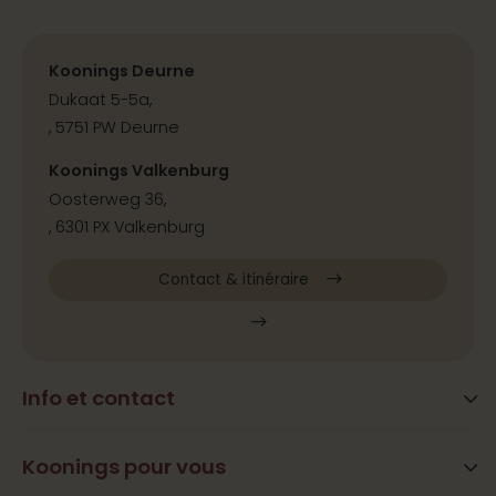
Koonings Deurne
Dukaat 5-5a,
, 5751 PW Deurne
Koonings Valkenburg
Oosterweg 36,
, 6301 PX Valkenburg
Contact & itinéraire
Info et contact
Blog
Questions fréquemment posées
Koonings pour vous