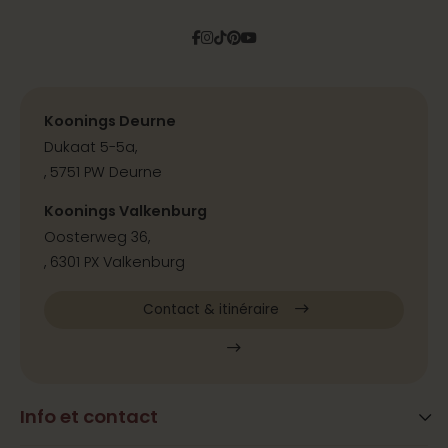
Facebook
Instagram
Tiktok
Pinterest
YouTube
Koonings Deurne
Dukaat 5-5a,
, 5751 PW Deurne
Koonings Valkenburg
Oosterweg 36,
, 6301 PX Valkenburg
Contact & itinéraire
Info et contact
Blog