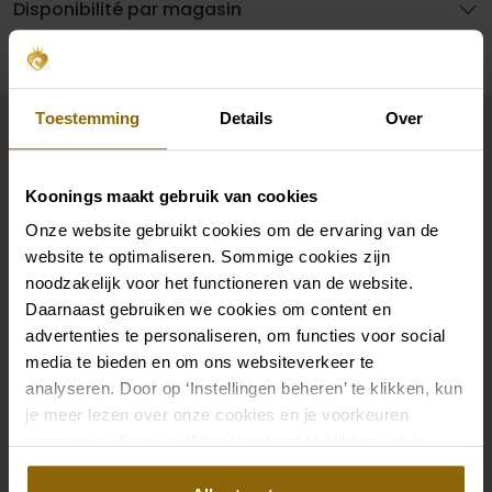
Disponibilité par magasin
Complétez votre look de
Toestemming
Details
Over
mariée
Koonings maakt gebruik van cookies
Onze website gebruikt cookies om de ervaring van de
Des chaussures de mariage parfaites sous votre robe
website te optimaliseren. Sommige cookies zijn
de mariée, mais aussi des colliers, des bracelets et des
noodzakelijk voor het functioneren van de website.
boucles d'oreilles assortis à votre robe de mariée ou
Daarnaast gebruiken we cookies om content en
un beau voile, un bandeau ou une épingle à cheveux
advertenties te personaliseren, om functies voor social
pour votre coiffure de mariée : votre look de mariée
media te bieden en om ons websiteverkeer te
n'est complet que s'il est assorti à des accessoires.
analyseren. Door op ‘Instellingen beheren’ te klikken, kun
je meer lezen over onze cookies en je voorkeuren
Grâce à notre vaste boutique d'accessoires pour les
aanpassen. Door op ‘Alles toestaan’ te klikken, ga je
mariés, vous trouverez l'accessoire parfait pour votre
akkoord met het gebruik van alle cookies.
robe ou votre costume de mariage.