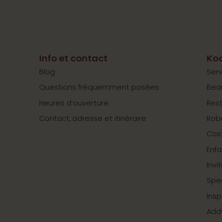
Info et contact
Koo
Blog
Serv
Questions fréquemment posées
Bea
Heures d’ouverture
Res
Contact, adresse et itinéraire
Rob
Cos
Enfa
Invi
Spe
Insp
Add