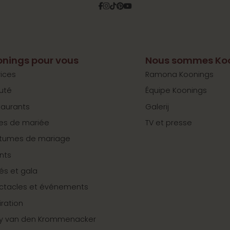
Facebook
Instagram
Tiktok
Pinterest
YouTube
nings pour vous
Nous sommes Ko
ices
Ramona Koonings
uté
Équipe Koonings
taurants
Galerij
es de mariée
TV et presse
tumes de mariage
nts
tés et gala
ctacles et événements
iration
y van den Krommenacker