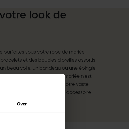
votre look de
 parfaites sous votre robe de mariée,
 bracelets et des boucles d'oreilles assortis
 un beau voile, un bandeau ou une épingle
ure de mariée : votre look de mariée n'est
i à des accessoires. Grâce à notre vaste
r les mariés, vous trouverez l'accessoire
u votre costume de mariage.
Over