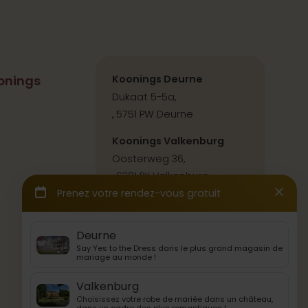
onings
Koonings Deurne
Dukaat 5-5a,
, 5751 PW Deurne
Koonings Valkenburg
Oosterweg 36,
, 6301 PX Valkenburg
Contact & itinéraire
Back