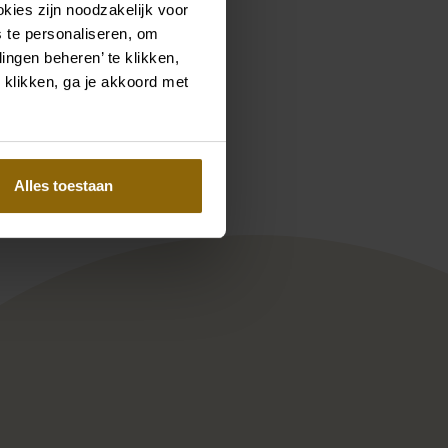
kies zijn noodzakelijk voor
 te personaliseren, om
ingen beheren’ te klikken,
 klikken, ga je akkoord met
Pinterest
Pinterest
1A01 + sleeves
odeca Elba
Fashion Queen Lohrengel Moll
Alles toestaan