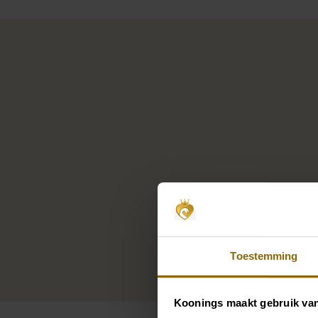
Toestemming
Koonings maakt gebruik va