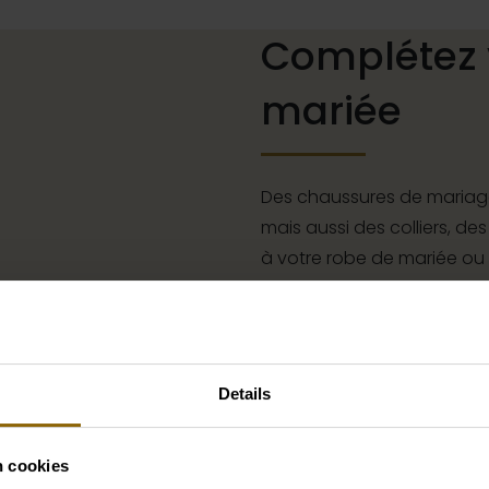
Complétez 
mariée
Des chaussures de mariage
mais aussi des colliers, des
à votre robe de mariée ou
à cheveux pour votre coiff
complet que s'il est assort
boutique d'accessoires pou
parfait pour votre robe o
Details
Aller aux accessoires
n cookies