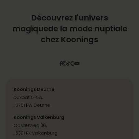
Découvrez l'univers
magique
de la mode nuptiale
chez Koonings
Facebook
Instagram
Tiktok
Pinterest
YouTube
Koonings Deurne
Dukaat 5-5a,
, 5751 PW Deurne
Koonings Valkenburg
Oosterweg 36,
, 6301 PX Valkenburg