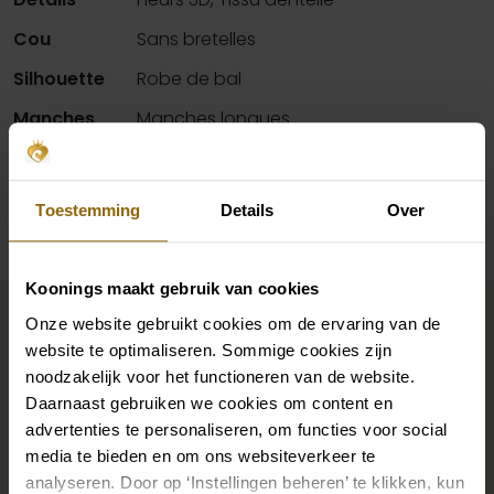
Cou
Sans bretelles
Silhouette
Robe de bal
Manches
Manches longues
Disponibilité par magasin
Toestemming
Details
Over
Koonings maakt gebruik van cookies
Complétez votre look de
Onze website gebruikt cookies om de ervaring van de
mariée
website te optimaliseren. Sommige cookies zijn
noodzakelijk voor het functioneren van de website.
Daarnaast gebruiken we cookies om content en
Des chaussures de mariage parfaites sous votre robe
advertenties te personaliseren, om functies voor social
de mariée, mais aussi des colliers, des bracelets et des
media te bieden en om ons websiteverkeer te
boucles d'oreilles assortis à votre robe de mariée ou
analyseren. Door op ‘Instellingen beheren’ te klikken, kun