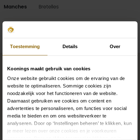
Manches
Bretelles
Disponibilité par magasin
Toestemming
Details
Over
Complétez votre look de
mariée
Koonings maakt gebruik van cookies
Onze website gebruikt cookies om de ervaring van de
website te optimaliseren. Sommige cookies zijn
Des chaussures de mariage parfaites sous votre robe
noodzakelijk voor het functioneren van de website.
de mariée, mais aussi des colliers, des bracelets et des
Daarnaast gebruiken we cookies om content en
advertenties te personaliseren, om functies voor social
boucles d'oreilles assortis à votre robe de mariée ou
media te bieden en om ons websiteverkeer te
un beau voile, un bandeau ou une épingle à cheveux
analyseren. Door op ‘Instellingen beheren’ te klikken, kun
pour votre coiffure de mariée : votre look de mariée
je meer lezen over onze cookies en je voorkeuren
n'est complet que s'il est assorti à des accessoires.
aanpassen. Door op ‘Alles toestaan’ te klikken, ga je