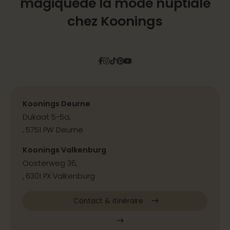
magique
de la mode nuptiale
chez Koonings
Facebook
Instagram
Tiktok
Pinterest
YouTube
Koonings Deurne
Dukaat 5-5a,
, 5751 PW Deurne
Koonings Valkenburg
Oosterweg 36,
, 6301 PX Valkenburg
Contact & itinéraire