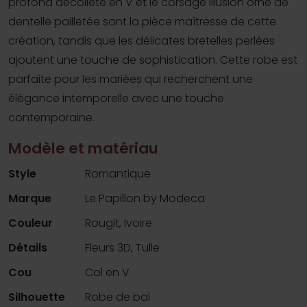
profond décolleté en V et le corsage illusion orné de
dentelle pailletée sont la pièce maîtresse de cette
création, tandis que les délicates bretelles perlées
ajoutent une touche de sophistication. Cette robe est
parfaite pour les mariées qui recherchent une
élégance intemporelle avec une touche
contemporaine.
Modèle et matériau
Style
Romantique
Marque
Le Papillon by Modeca
Couleur
Rougit, Ivoire
Détails
Fleurs 3D, Tulle
Cou
Col en V
Silhouette
Robe de bal