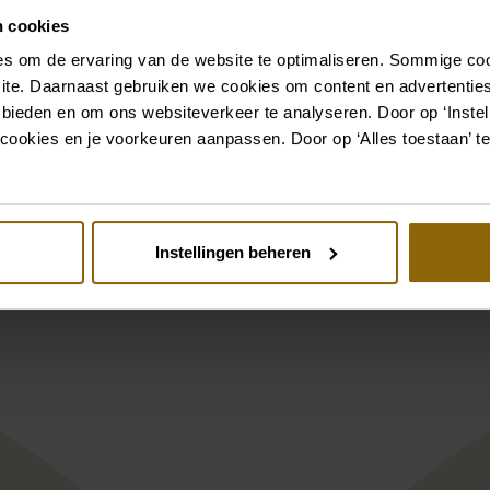
n cookies
Aller aux accessoires
s om de ervaring van de website te optimaliseren. Sommige coo
ite. Daarnaast gebruiken we cookies om content en advertenties
 bieden en om ons websiteverkeer te analyseren. Door op ‘Instell
Voir aussi
cookies en je voorkeuren aanpassen. Door op ‘Alles toestaan’ te
st
Pinterest
Instellingen beheren
 KN2364 Grenade
iana Alier Delphe
Enzoani Blue colle