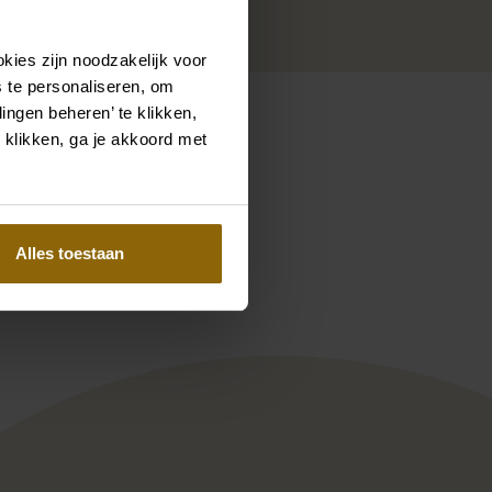
kies zijn noodzakelijk voor
 te personaliseren, om
ingen beheren’ te klikken,
 klikken, ga je akkoord met
Pinterest
Pinterest
Alles toestaan
ction Shelli-L
Michela Ferriero Naiade