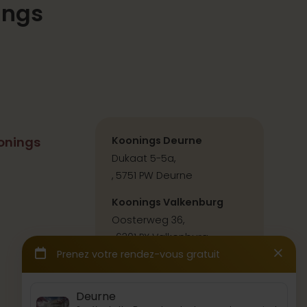
ings
onings
Koonings Deurne
Dukaat 5-5a,
, 5751 PW Deurne
Koonings Valkenburg
Oosterweg 36,
, 6301 PX Valkenburg
Contact & itinéraire