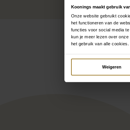
Koonings maakt gebruik va
Onze website gebruikt cookie
het functioneren van de webs
functies voor social media te
kun je meer lezen over onze 
het gebruik van alle cookies.
Pintere
Weigeren
Ramona Koonings Couture
Adr