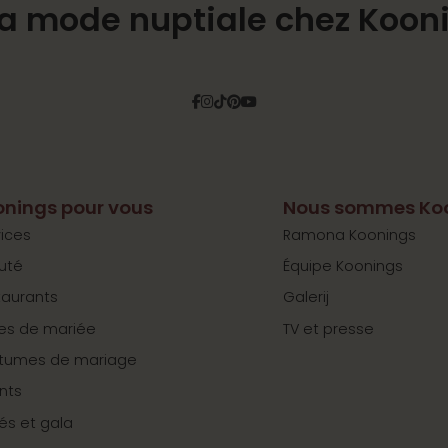
la mode nuptiale chez Koon
Facebook
Instagram
Tiktok
Pinterest
YouTube
nings pour vous
Nous sommes Ko
ices
Ramona Koonings
uté
Équipe Koonings
taurants
Galerij
es de mariée
TV et presse
tumes de mariage
nts
tés et gala