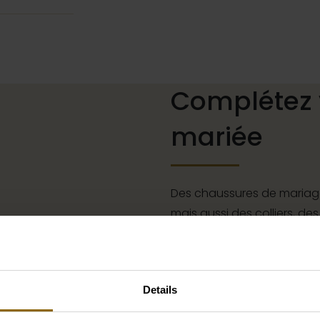
Complétez 
mariée
Des chaussures de mariage
mais aussi des colliers, des
à votre robe de mariée ou
à cheveux pour votre coiff
complet que s'il est assort
Details
boutique d'accessoires pou
parfait pour votre robe o