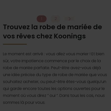
Pinterest
Pi
Modeca Ally
Modeca Ada
Modeca Valerie
Modeca Zindaya
Modeca Zuri
Modeca Veerle
1
2
Trouvez la robe de mariée de
vos rêves chez Koonings
Le moment est arrivé : vous allez vous marier ! Et bien
sûr, votre impatience commence par le choix de la
robe de mariée parfaite. Peut-être avez-vous déjà
une idée précise du type de robe de mariée que vous
souhaitez acheter, ou peut-être êtes-vous quelqu’un
qui garde encore toutes les options ouvertes pour le
moment où vous direz ” oui “. Dans tous les cas, nous
sommes là pour vous.