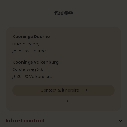
Facebook
Instagram
Tiktok
Pinterest
YouTube
Koonings Deurne
Dukaat 5-5a,
, 5751 PW Deurne
Koonings Valkenburg
Oosterweg 36,
, 6301 PX Valkenburg
Contact & itinéraire
Info et contact