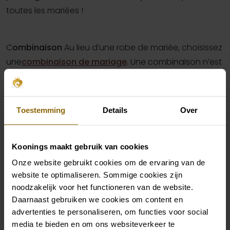
toutes les mariées !
C
ombinaison
Au lieu d’une robe de mariée, choisissez
une
combinaison de mariage
. Une combinaison n’est
souvent pas aussi lourde et ample qu’une robe de
mariée. La tenue de mariée est plus facile à porter, a
un aspect plus simple et est facilement réutilisable
Toestemming
Details
Over
pour d’autres occasions spéciales.
Prenez rendez-vous
Koonings maakt gebruik van cookies
Onze website gebruikt cookies om de ervaring van de
Les avantages d’une robe de
website te optimaliseren. Sommige cookies zijn
mariée simple
noodzakelijk voor het functioneren van de website.
Daarnaast gebruiken we cookies om content en
advertenties te personaliseren, om functies voor social
Moins, c’est mieux. Une robe de mariée simple
media te bieden en om ons websiteverkeer te