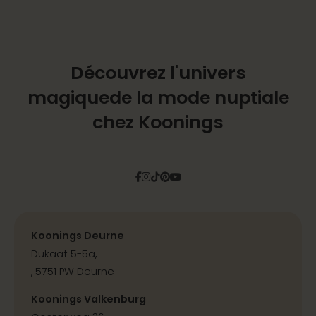
Découvrez l'univers
magique
de la mode nuptiale
chez Koonings
Facebook
Instagram
Tiktok
Pinterest
YouTube
Koonings Deurne
Dukaat 5-5a,
, 5751 PW Deurne
Koonings Valkenburg