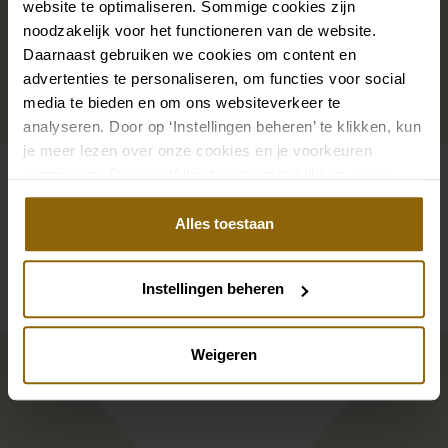
robes de la collection sont disponibles dans les
tailles
website te optimaliseren. Sommige cookies zijn
38 à 48.
La robe de vos rêves en fait partie mais votre
noodzakelijk voor het functioneren van de website.
Daarnaast gebruiken we cookies om content en
taille n’est pas disponible dans la boutique ? Toutes
advertenties te personaliseren, om functies voor social
les robes de la collection Ramona Koonings Couture
media te bieden en om ons websiteverkeer te
peuvent être commandées
jusqu’à la taille 54
.
analyseren. Door op ‘Instellingen beheren’ te klikken, kun
je meer lezen over onze cookies en je voorkeuren
Qu’est-ce qu’un salon des
aanpassen. Door op ‘Alles toestaan’ te klikken, ga je
créateurs ?
akkoord met het gebruik van alle cookies.
Alles toestaan
Instellingen beheren
Weigeren