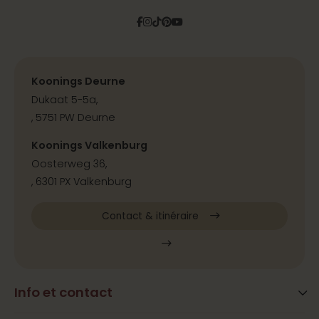
Facebook
Instagram
Tiktok
Pinterest
YouTube
Koonings Deurne
Dukaat 5-5a,
, 5751 PW Deurne
Koonings Valkenburg
Oosterweg 36,
, 6301 PX Valkenburg
Contact & itinéraire
Info et contact
Blog