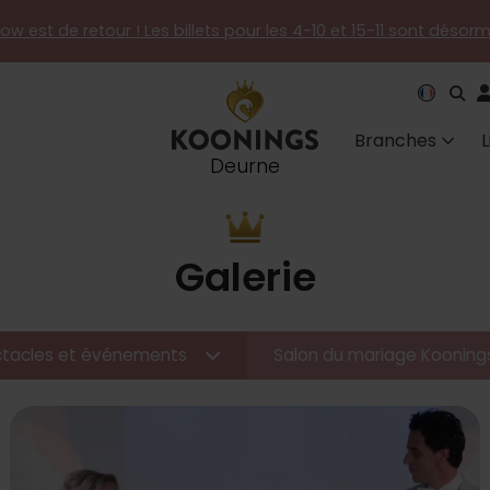
how est de retour ! Les billets pour les 4-10 et 15-11 sont désor
Branches
Deurne
Galerie
tacles et événements
Salon du mariage Koonin
ings