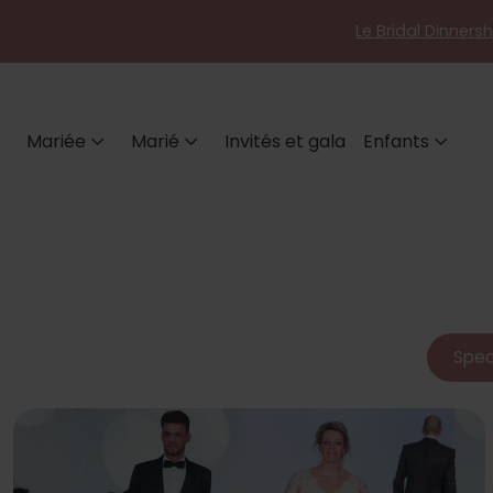
Le Bridal Dinners
Mariée
Marié
Invités et gala
Enfants
Spec
Salon du mariage Koon