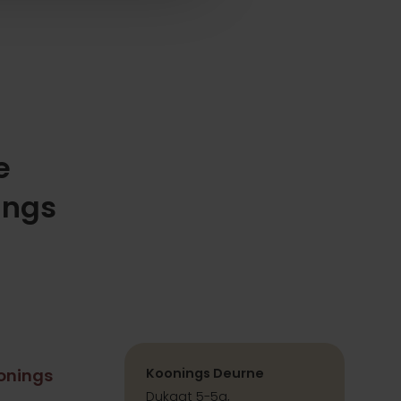
e
ings
onings
Koonings Deurne
Dukaat 5-5a,