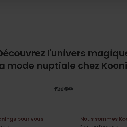
Découvrez l'univers magiqu
la mode nuptiale chez Koon
Facebook
Instagram
Tiktok
Pinterest
YouTube
nings pour vous
Nous sommes Ko
ices
Ramona Koonings