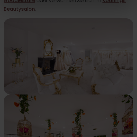
Goodiestore
oder verwöhnen Sie sich im
Koonings
Beautysalon
.