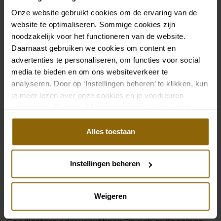
Bräuten ein sensationelles Gesamterlebnis zu bieten,
Onze website gebruikt cookies om de ervaring van de
das sie in eine spektakuläre Traumwelt entführt, ist –
website te optimaliseren. Sommige cookies zijn
gelinde gesagt – gelungen.
noodzakelijk voor het functioneren van de website.
Daarnaast gebruiken we cookies om content en
Nach der Eröffnung im Oktober 2018 kann sich
advertenties te personaliseren, om functies voor social
Koonings The Wedding Palace zu Recht als die größte
media te bieden en om ons websiteverkeer te
Brautmodenboutique der Welt bezeichnen: ein One-
analyseren. Door op ‘Instellingen beheren’ te klikken, kun
je meer lezen over onze cookies en je voorkeuren
Stop-for-All-Shopping-Erlebnis auf 11.000 m2 mit einer
aanpassen. Door op ‘Alles toestaan’ te klikken, ga je
riesigen Kollektion von
Brautkleidern
,
akkoord met het gebruik van alle cookies.
Hochzeitsanzügen
,
Herrenmode
,
Mode für
Alles toestaan
Brautjungfern
,
festliche Kinderkleidung
,
Gala- und
Cocktailkleider
,
Schuhe
,
Accessoires
und
Leckereien
.
Instellingen beheren
Bei Koonings The Wedding Palace finden Sie die
exklusivsten Trends der Brautmode. Ein
Gesamterlebnis, das durch einen Happen zu essen
Weigeren
und einen Drink im
Restaurant Inekes
, Shopping im
Der