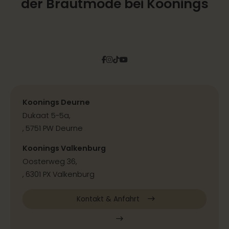
der Brautmode bei Koonings
Facebook
Instagram
Tiktok
Pinterest
YouTube
Koonings Deurne
Dukaat 5-5a,
, 5751 PW Deurne
Koonings Valkenburg
Oosterweg 36,
, 6301 PX Valkenburg
Kontakt & Anfahrt