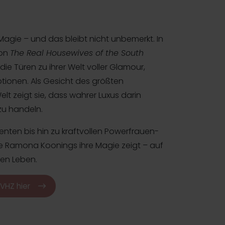
Magie – und das bleibt nicht unbemerkt. In
von
The Real Housewives of the South
e Türen zu ihrer Welt voller Glamour,
ionen. Als Gesicht des größten
 zeigt sie, dass wahrer Luxus darin
zu handeln.
nten bis hin zu kraftvollen Powerfrauen-
ie Ramona Koonings ihre Magie zeigt – auf
en Leben.
HVHZ hier