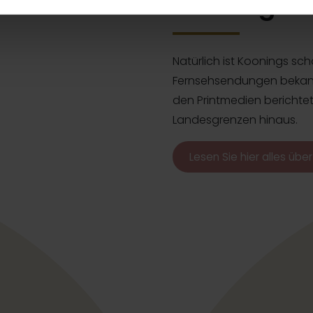
Koonings i
Natürlich ist Koonings sc
Fernsehsendungen bekannt
den Printmedien berichte
Landesgrenzen hinaus.
Lesen Sie hier alles übe