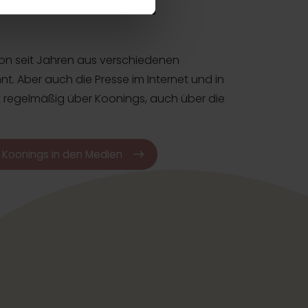
n den Medien
hon seit Jahren aus verschiedenen
. Aber auch die Presse im Internet und in
t regelmäßig über Koonings, auch über die
r Koonings in den Medien