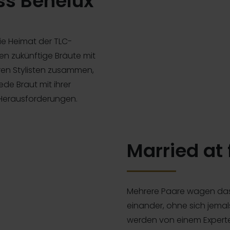
ss Benelux
die Heimat der TLC-
en zukünftige Bräute mit
en Stylisten zusammen,
ede Braut mit ihrer
Herausforderungen.
Married at f
Mehrere Paare wagen das 
einander, ohne sich jema
werden von einem Expert