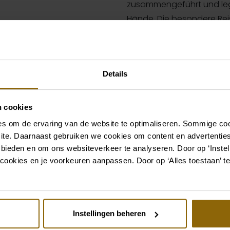
zusammengeführt und leg
Hände. Die besondere Reis
Hochzeitskleides und Kooni
großen Abenteuers.
Details
Hier mehr Insights über
n cookies
s om de ervaring van de website te optimaliseren. Sommige coo
ite. Daarnaast gebruiken we cookies om content en advertenties
erschiedene
 bieden en om ons websiteverkeer te analyseren. Door op ‘Instell
und Married At First Sight
cookies en je voorkeuren aanpassen. Door op ‘Alles toestaan’ te
 Gast in anderen
Instellingen beheren