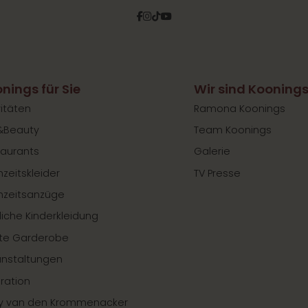
Facebook
Instagram
Tiktok
Pinterest
YouTube
nings für Sie
Wir sind Kooning
vitäten
Ramona Koonings
&Beauty
Team Koonings
aurants
Galerie
zeitskleider
TV Presse
hzeitsanzüge
liche Kinderkleidung
te Garderobe
anstaltungen
iration
y van den Krommenacker