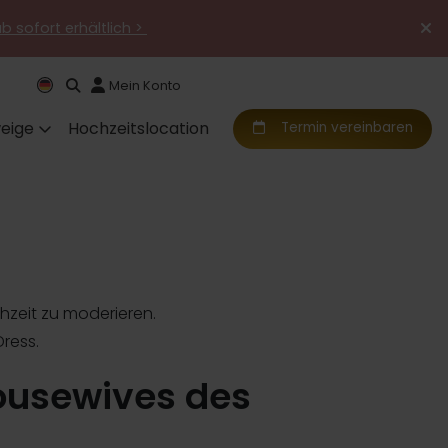
ab sofort erhältlich >
Mein Konto
eige
Hochzeitslocation
Termin vereinbaren
hzeit zu moderieren.
Dress.
ousewives des