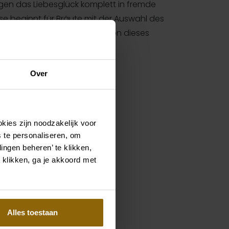
en das Liebesglück komplett in fremde
e beginnt für Bräute mit der Auswahl des
ngs ist somit die erste Station dieses
Over
 MAFS
kies zijn noodzakelijk voor
 te personaliseren, om
ingen beheren’ te klikken,
 klikken, ga je akkoord met
Alles toestaan