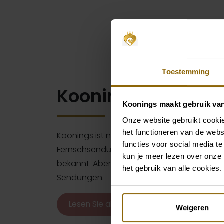
Toestemming
Koonings im TV
Koonings maakt gebruik va
Onze website gebruikt cookie
het functioneren van de webs
Koonings ist natürlich seit Jahren durch v
functies voor social media te
Fernsehsendungen wie Say Yes to the Dress 
kun je meer lezen over onze 
bekannt. Aber wir sind auch regelmäßig zu
het gebruik van alle cookies.
Sendungen.
Lesen Sie alles hier
Weigeren