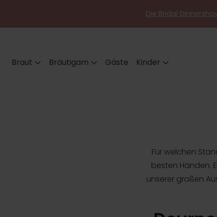
Die Bridal Dinnershow
Braut
Bräutigam
Gäste
Kinder
Für welchen Stand
besten Händen. Erh
unserer großen Ausw