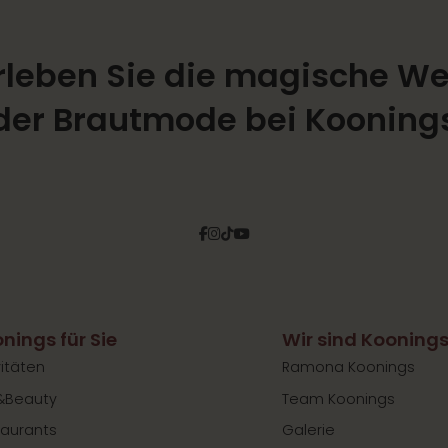
rleben Sie die magische We
der Brautmode bei Kooning
Facebook
Instagram
Tiktok
Pinterest
YouTube
nings für Sie
Wir sind Kooning
vitäten
Ramona Koonings
&Beauty
Team Koonings
aurants
Galerie