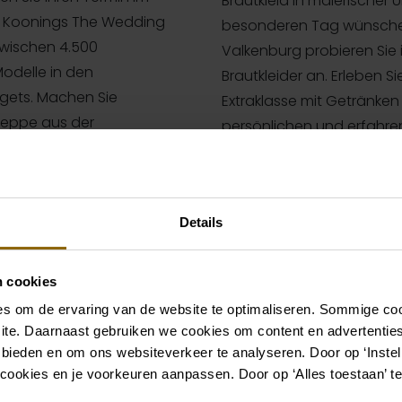
Brautkleid in malerischer
i Koonings The Wedding
besonderen Tag wünschen
 zwischen 4.500
Valkenburg probieren Sie
Modelle in den
Brautkleider an. Erleben S
dgets. Machen Sie
Extraklasse mit Getränke
reppe aus der
persönlichen und erfahren
ßen Sie im Restaurant auf
Sie nach einem Spazierga
hönheitssalon verwöhnen.
Gerichte in einem unserer 
Märchenhochzeit träumen,
Details
Räumlichkeiten auch als 
Passend zu einem rom
n cookies
Seifenblasen während 
s om de ervaring van de website te optimaliseren. Sommige coo
Eigener Salon als Umkl
ite. Daarnaast gebruiken we cookies om content en advertenties
Restaurant unter der L
 bieden en om ons websiteverkeer te analyseren. Door op ‘Instell
cookies en je voorkeuren aanpassen. Door op ‘Alles toestaan’ te
stes
Werfen Sie einen Blick i