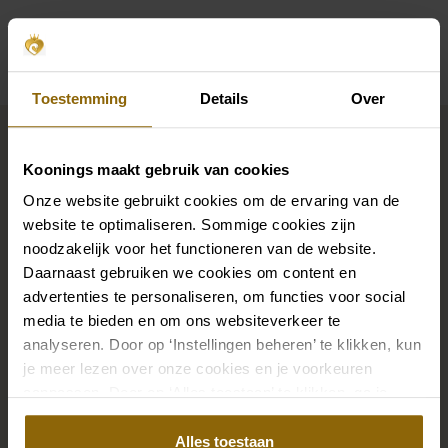
Verfügbarkeit pro Geschäft
Toestemming
Details
Over
Vervollständigen Sie Ihren
Brautlook
Koonings maakt gebruik van cookies
Onze website gebruikt cookies om de ervaring van de
website te optimaliseren. Sommige cookies zijn
Die perfekten Brautschuhe unter deinem
noodzakelijk voor het functioneren van de website.
Hochzeitskleid, aber auch Ketten, Armbänder und
Daarnaast gebruiken we cookies om content en
Ohrringe, die genau zu deinem Brautkleid passen, oder
advertenties te personaliseren, om functies voor social
ein wunderschöner Schleier, Haarband oder
media te bieden en om ons websiteverkeer te
Haarnadel für deine Brautfrisur: Dein Brautlook ist erst
analyseren. Door op ‘Instellingen beheren’ te klikken, kun
je meer lezen over onze cookies en je voorkeuren
mit passenden Accessoires komplett. In unserem
aanpassen. Door op ‘Alles toestaan’ te klikken, ga je
großen Accessoire-Shop mit Accessoires für Braut
akkoord met het gebruik van alle cookies.
und Bräutigam findest du die perfekte Ergänzung zu
Alles toestaan