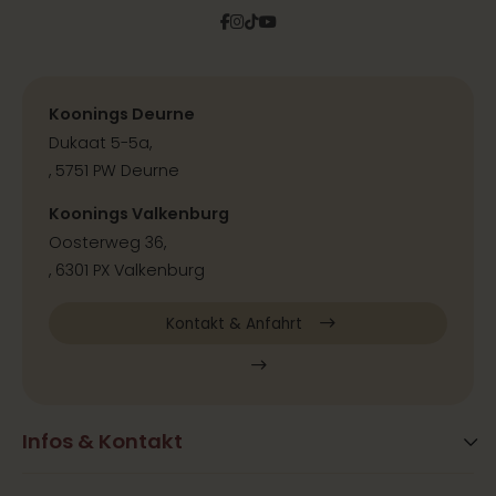
Facebook
Instagram
Tiktok
Pinterest
YouTube
Koonings Deurne
Dukaat 5-5a,
, 5751 PW Deurne
Koonings Valkenburg
Oosterweg 36,
, 6301 PX Valkenburg
Kontakt & Anfahrt
Infos & Kontakt
Blog