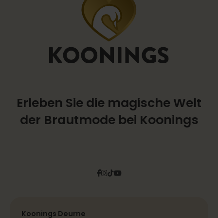
Erleben Sie die magische Welt
der Brautmode bei Koonings
Facebook
Instagram
Tiktok
Pinterest
YouTube
Koonings Deurne