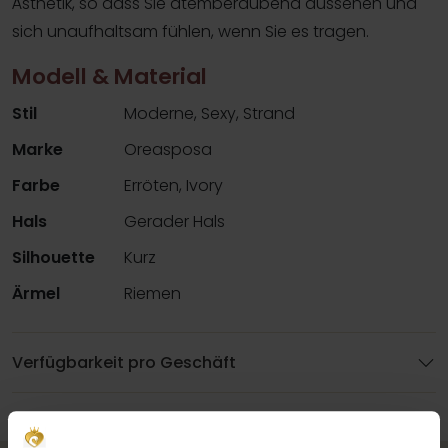
Ästhetik, so dass Sie atemberaubend aussehen und
sich unaufhaltsam fühlen, wenn Sie es tragen.
Modell & Material
Stil
Moderne, Sexy, Strand
Marke
Oreasposa
Farbe
Erröten, Ivory
Hals
Gerader Hals
Silhouette
Kurz
Ärmel
Riemen
Verfügbarkeit pro Geschäft