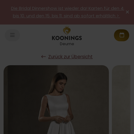
Die Bridal Dinnershow ist wieder da! Karten für den 4.
bis 10. und den 15. bis 11. sind ab sofort erhältlich >
Deurne
Zurück zur Übersicht