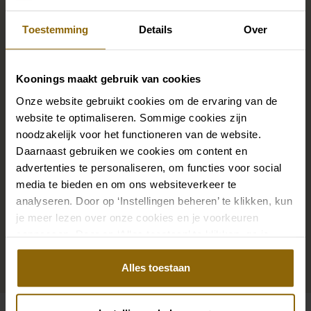
Vervollständigen Sie Ihren
Brautlook
Toestemming
Details
Over
Koonings maakt gebruik van cookies
Die perfekten Brautschuhe unter deinem
Onze website gebruikt cookies om de ervaring van de
Hochzeitskleid, aber auch Ketten, Armbänder und
website te optimaliseren. Sommige cookies zijn
Ohrringe, die genau zu deinem Brautkleid passen, oder
noodzakelijk voor het functioneren van de website.
ein wunderschöner Schleier, Haarband oder
Daarnaast gebruiken we cookies om content en
Haarnadel für deine Brautfrisur: Dein Brautlook ist erst
advertenties te personaliseren, om functies voor social
mit passenden Accessoires komplett. In unserem
media te bieden en om ons websiteverkeer te
großen Accessoire-Shop mit Accessoires für Braut
analyseren. Door op ‘Instellingen beheren’ te klikken, kun
je meer lezen over onze cookies en je voorkeuren
und Bräutigam findest du die perfekte Ergänzung zu
aanpassen. Door op ‘Alles toestaan’ te klikken, ga je
deinem Kleid oder Hochzeitsanzug.
akkoord met het gebruik van alle cookies.
Alles toestaan
Zu den Accessoires