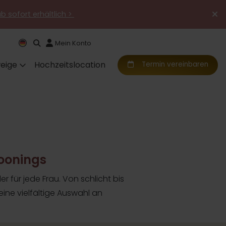
ab sofort erhältlich >
Mein Konto
eige
Hochzeitslocation
Termin vereinbaren
oonings
er für jede Frau. Von schlicht bis
eine vielfältige Auswahl an