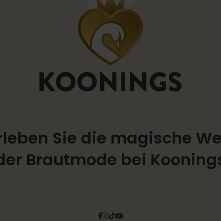
rleben Sie die magische We
der Brautmode bei Kooning
Facebook
Instagram
Tiktok
Pinterest
YouTube