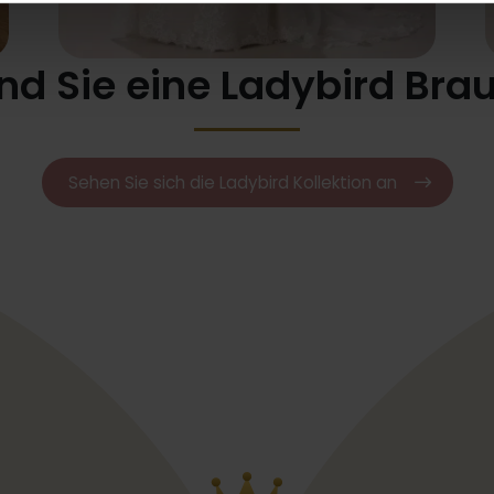
nd Sie eine Ladybird Bra
Sehen Sie sich die Ladybird Kollektion an