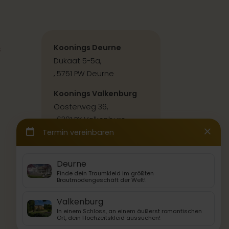
s
Koonings Deurne
Dukaat 5-5a,
, 5751 PW Deurne
Koonings Valkenburg
Oosterweg 36,
, 6301 PX Valkenburg
Kontakt & Anfahrt
Back