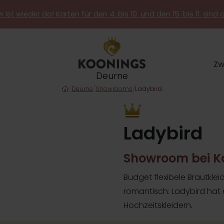
 ist wieder da! Karten für den 4. bis 10. und den 15. bis 11. sind 
Zw
Deurne
/
Deurne
/
Showrooms
/
Ladybird
Ladybird
Showroom bei K
Budget flexibele Brautkleid
romantisch: Ladybird hat 
Hochzeitskleidern.