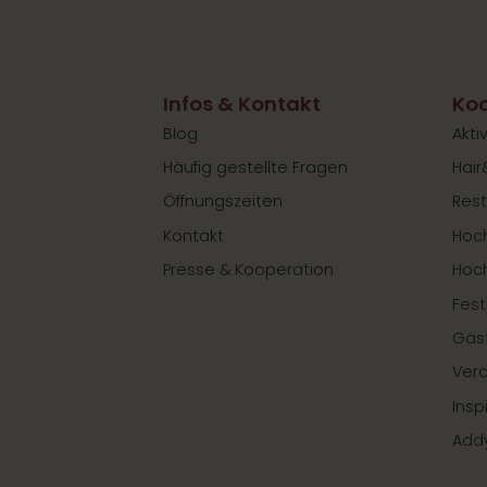
Infos & Kontakt
Koo
Blog
Akti
Häufig gestellte Fragen
Hair
Öffnungszeiten
Rest
Kontakt
Hoch
Presse & Kooperation
Hoc
Fest
Gäs
Ver
Insp
Add