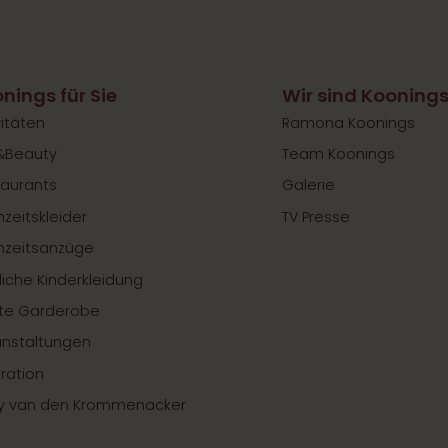
nings für Sie
Wir sind Kooning
vitäten
Ramona Koonings
&Beauty
Team Koonings
aurants
Galerie
zeitskleider
TV Presse
hzeitsanzüge
liche Kinderkleidung
te Garderobe
anstaltungen
iration
y van den Krommenacker