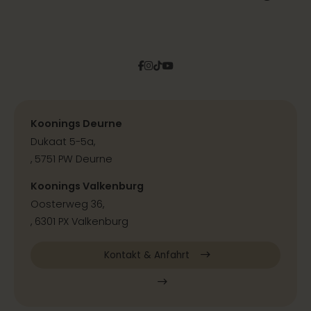
Facebook
Instagram
Tiktok
Pinterest
YouTube
Koonings Deurne
Dukaat 5-5a,
, 5751 PW Deurne
Koonings Valkenburg
Oosterweg 36,
, 6301 PX Valkenburg
Kontakt & Anfahrt