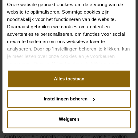
Onze website gebruikt cookies om de ervaring van de
Accessoires wie Schuhen, Schleier, Schmuck und
website te optimaliseren. Sommige cookies zijn
Anpassungen am Kleid.
noodzakelijk voor het functioneren van de website.
Bleiben Sie aufgeschlossen:
Probieren Sie
Daarnaast gebruiken we cookies om content en
verschiedene Kleider aus, auch wenn sie nicht Ihren
advertenties te personaliseren, om functies voor social
ursprünglichen Vorstellungen entsprechen.
media te bieden en om ons websiteverkeer te
analyseren. Door op ‘Instellingen beheren’ te klikken, kun
Manchmal überrascht Sie ein Kleid und passt
je meer lezen over onze cookies en je voorkeuren
perfekt.
aanpassen. Door op ‘Alles toestaan’ te klikken, ga je
Lassen Sie sich durch Profis helfen
: Unsere
akkoord met het gebruik van alle cookies.
erfahrenen Brautstylist haben tiefgehende
Alles toestaan
Erfahrung, kennen unsere Kollektion auswendig und
können Ihnen helfen, den Stil und die Passform zu
Instellingen beheren
finden, die am besten zu Ihnen passen.
Unsere Brautexperten: Lernen Sie
Weigeren
unsere erfahrenen Stylisten kennen
Auch wenn Sie bereits genau wissen, was Sie wollen,