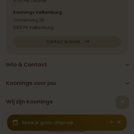
5751 PW Deurne
Koonings Valkenburg
Oosterweg 36
6301 PX Valkenburg
Contact & route
Info & Contact
Blog
FAQ
Koonings voor jou
Extra services
Openingstijden
Beauty
Wij zijn Koonings
Vestigingen
Back
Ramona Koonings
Restaurants
Contact
© 2026 Koonings - Alle rechten voorbehouden
Geschiedenis
Trouwjurken
Samenwerkingen & Pers
Wij zijn aangesloten bij het
CBW Garantiefonds
Binnenkijken
Trouwpakken
Werken bij
Algemene voorwaarden