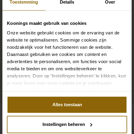
compleet
Toestemming
Details
Over
De perfecte trouwschoenen voor onder je trouwjurk,
Koonings maakt gebruik van cookies
maar ook kettingen, armbanden en oorbellen die
Onze website gebruikt cookies om de ervaring van de
precies bij je bruidsjurk passen of een prachtige sluier,
website te optimaliseren. Sommige cookies zijn
haarband of haarspeld voor je bruidskapsel: jouw
noodzakelijk voor het functioneren van de website.
Daarnaast gebruiken we cookies om content en
bruidslook is pas af met bijpassende accessoires. Met
advertenties te personaliseren, om functies voor social
onze grote accessoire winkel met accessoires voor
media te bieden en om ons websiteverkeer te
bruid en bruidegom vind je de perfecte match met
analyseren. Door op ‘Instellingen beheren’ te klikken, kun
jouw jurk of trouwkostuum.
je meer lezen over onze cookies en je voorkeuren
aanpassen. Door op ‘Alles toestaan’ te klikken, ga je
Ga naar accessoires
akkoord met het gebruik van alle cookies.
Alles toestaan
Bekijk ook eens
Instellingen beheren
Pinterest
Pi