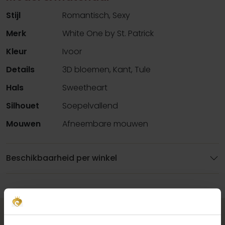
Stijl
Romantisch, Sexy
Merk
White One by St. Patrick
Kleur
Ivoor
Details
3D bloemen, Kant, Tule
Hals
Sweetheart
Silhouet
Soepelvallend
Mouwen
Afneembare mouwen
Beschikbaarheid per winkel
Maak jouw bridallook