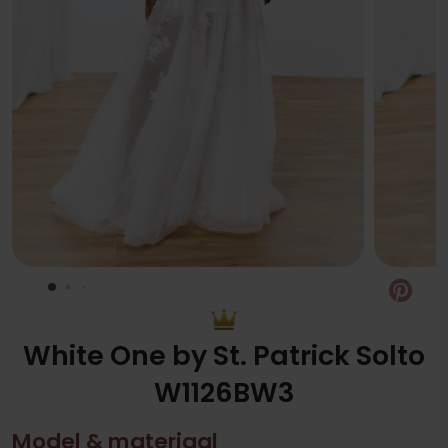
Pin
White One by St. Patrick Solto
W1126BW3
Model & materiaal