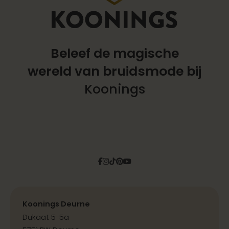
Beleef de magische
wereld
van bruidsmode bij
Koonings
Facebook
Instagram
Tiktok
Pinterest
YouTube
Koonings Deurne
Dukaat 5-5a