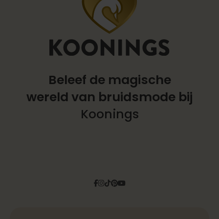
Beleef de magische
wereld
van bruidsmode bij
Koonings
Facebook
Instagram
Tiktok
Pinterest
YouTube