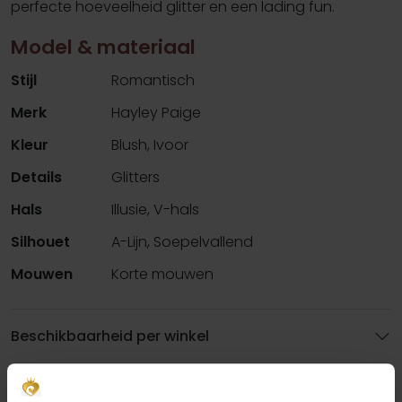
perfecte hoeveelheid glitter en een lading fun.
Model & materiaal
Stijl
Romantisch
Merk
Hayley Paige
Kleur
Blush, Ivoor
Details
Glitters
Hals
Illusie, V-hals
Silhouet
A-Lijn, Soepelvallend
Mouwen
Korte mouwen
Beschikbaarheid per winkel