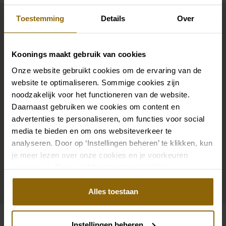
Maak jouw bridallook
Toestemming
Details
Over
compleet
Koonings maakt gebruik van cookies
De perfecte trouwschoenen voor onder je trouwjurk,
Onze website gebruikt cookies om de ervaring van de
maar ook kettingen, armbanden en oorbellen die
website te optimaliseren. Sommige cookies zijn
precies bij je bruidsjurk passen of een prachtige sluier,
noodzakelijk voor het functioneren van de website.
Daarnaast gebruiken we cookies om content en
haarband of haarspeld voor je bruidskapsel: jouw
advertenties te personaliseren, om functies voor social
bruidslook is pas af met bijpassende accessoires. Met
media te bieden en om ons websiteverkeer te
onze grote accessoire winkel met accessoires voor
analyseren. Door op ‘Instellingen beheren’ te klikken, kun
bruid en bruidegom vind je de perfecte match met
je meer lezen over onze cookies en je voorkeuren
jouw jurk of trouwkostuum.
aanpassen. Door op ‘Alles toestaan’ te klikken, ga je
akkoord met het gebruik van alle cookies.
Alles toestaan
Ga naar accessoires
Instellingen beheren