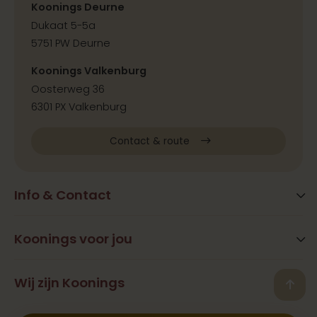
Koonings Deurne
Dukaat 5-5a
5751 PW Deurne
Koonings Valkenburg
Oosterweg 36
6301 PX Valkenburg
Contact & route
Info & Contact
Blog
FAQ
Koonings voor jou
Extra services
Openingstijden
Beauty
Wij zijn Koonings
Vestigingen
Back
Ramona Koonings
Restaurants
Contact