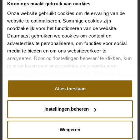
Koonings maakt gebruik van cookies
haarband of haarspeld voor je bruidskapsel: jouw
Onze website gebruikt cookies om de ervaring van de
bruidslook is pas af met bijpassende accessoires. Met
website te optimaliseren. Sommige cookies zijn
onze grote accessoire winkel met accessoires voor
noodzakelijk voor het functioneren van de website.
bruid en bruidegom vind je de perfecte match met
Daarnaast gebruiken we cookies om content en
jouw jurk of trouwkostuum.
advertenties te personaliseren, om functies voor social
media te bieden en om ons websiteverkeer te
analyseren. Door op ‘Instellingen beheren’ te klikken, kun
Ga naar accessoires
je meer lezen over onze cookies en je voorkeuren
aanpassen. Door op ‘Alles toestaan’ te klikken, ga je
akkoord met het gebruik van alle cookies.
Bekijk ook eens
Alles toestaan
Pinterest
Pi
Pinterest
Pi
Poirier T-75417 Top | Uma
Poirier T-224 Top m
Instellingen beheren
Poirier C-75106 Cape | Struisvogelvere
Poirier T-75418 Top
Weigeren