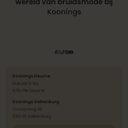
wereld
van bruidsmode bij
Koonings
Facebook
Instagram
Tiktok
Pinterest
YouTube
Koonings Deurne
Dukaat 5-5a
5751 PW Deurne
Koonings Valkenburg
Oosterweg 36
6301 PX Valkenburg