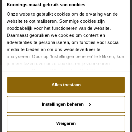
precies bij je bruidsjurk passen of een prachtige sluier,
Koonings maakt gebruik van cookies
haarband of haarspeld voor je bruidskapsel: jouw
Onze website gebruikt cookies om de ervaring van de
bruidslook is pas af met bijpassende accessoires. Met
website te optimaliseren. Sommige cookies zijn
onze grote accessoire winkel met accessoires voor
noodzakelijk voor het functioneren van de website.
bruid en bruidegom vind je de perfecte match met
Daarnaast gebruiken we cookies om content en
jouw jurk of trouwkostuum.
advertenties te personaliseren, om functies voor social
media te bieden en om ons websiteverkeer te
analyseren. Door op ‘Instellingen beheren’ te klikken, kun
Ga naar accessoires
je meer lezen over onze cookies en je voorkeuren
aanpassen. Door op ‘Alles toestaan’ te klikken, ga je
akkoord met het gebruik van alle cookies.
Bekijk ook eens
Alles toestaan
Pinterest
Pi
Pinterest
Pi
Poirier T-210 Colbert mat satijn | Gem|L
Poirier T-75427 B
Instellingen beheren
Poirier BB-925 Sleepspeld
Poirier SH-76041 S
Weigeren