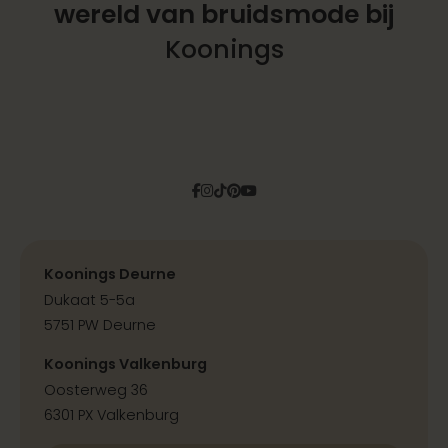
wereld
van bruidsmode bij
Koonings
Facebook
Instagram
Tiktok
Pinterest
YouTube
Koonings Deurne
Dukaat 5-5a
5751 PW Deurne
Koonings Valkenburg
Oosterweg 36
6301 PX Valkenburg