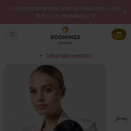
De Bridal Dinnershow is terug! Tickets voor 4-10 en
15-11 zijn nu verkrijgbaar >
Deurne
Terug naar overzicht