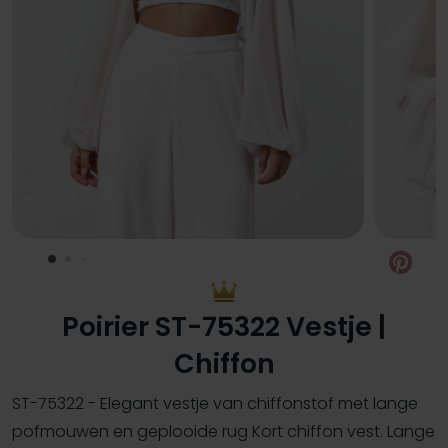
Pin
Poirier ST-75322 Vestje |
Chiffon
ST-75322 - Elegant vestje van chiffonstof met lange
pofmouwen en geplooide rug Kort chiffon vest. Lange