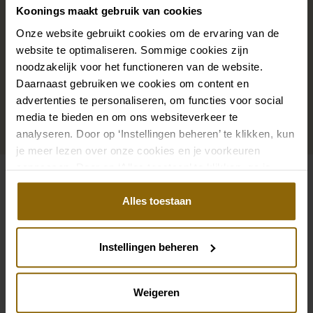
precies bij je bruidsjurk passen of een prachtige sluier,
Koonings maakt gebruik van cookies
haarband of haarspeld voor je bruidskapsel: jouw
Onze website gebruikt cookies om de ervaring van de
bruidslook is pas af met bijpassende accessoires. Met
website te optimaliseren. Sommige cookies zijn
onze grote accessoire winkel met accessoires voor
noodzakelijk voor het functioneren van de website.
bruid en bruidegom vind je de perfecte match met
Daarnaast gebruiken we cookies om content en
jouw jurk of trouwkostuum.
advertenties te personaliseren, om functies voor social
media te bieden en om ons websiteverkeer te
analyseren. Door op ‘Instellingen beheren’ te klikken, kun
Ga naar accessoires
je meer lezen over onze cookies en je voorkeuren
aanpassen. Door op ‘Alles toestaan’ te klikken, ga je
akkoord met het gebruik van alle cookies.
Bekijk ook eens
Alles toestaan
Pinterest
Pi
Pinterest
Pi
Poirier ST-75320 Stola | Camille
Poirier GL-76039 
Instellingen beheren
Poirier T-235 Top | Satijn | Gem | Lucia
Poirier CB-75064 Br
Weigeren