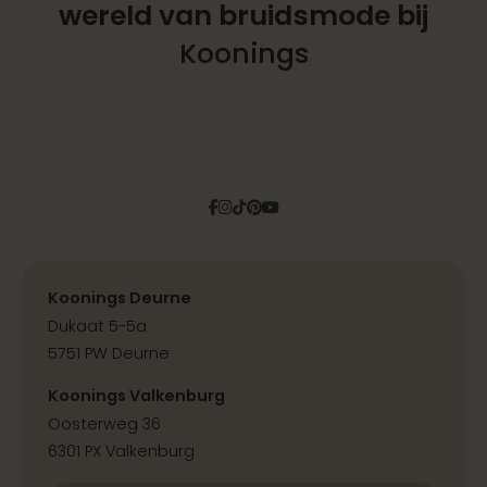
wereld
van bruidsmode bij
Koonings
Facebook
Instagram
Tiktok
Pinterest
YouTube
Koonings Deurne
Dukaat 5-5a
5751 PW Deurne
Koonings Valkenburg
Oosterweg 36
6301 PX Valkenburg