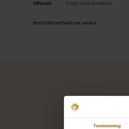
Silhouet
A-Lijn, Soepelvallend
Beschikbaarheid per winkel
Toestemming