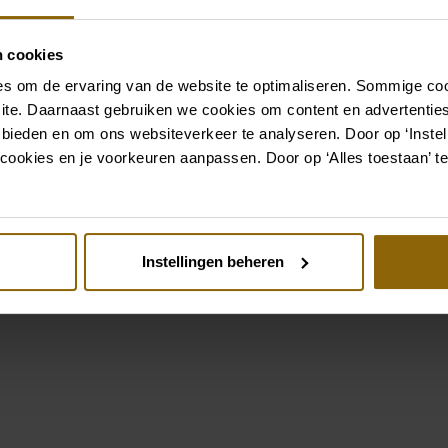
grote accessoire winkel m
vind je de perfecte match 
n cookies
s om de ervaring van de website te optimaliseren. Sommige coo
Ga naar accessoires
ite. Daarnaast gebruiken we cookies om content en advertenties
 bieden en om ons websiteverkeer te analyseren. Door op ‘Instell
cookies en je voorkeuren aanpassen. Door op ‘Alles toestaan’ te
Bekijk ook eens
st
Pinterest
Instellingen beheren
e Barcelona Bandol
Libelle Kamden