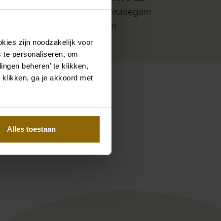
et accessoires voor bruid en bruidegom
met jouw jurk of trouwkostuum.
kies zijn noodzakelijk voor
 te personaliseren, om
ingen beheren’ te klikken,
 klikken, ga je akkoord met
Pinterest
Pinterest
Alles toestaan
Ladybird Annamaria LB124BF3