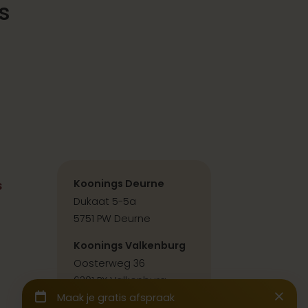
s
s
Koonings Deurne
Dukaat 5-5a
5751 PW Deurne
Koonings Valkenburg
Oosterweg 36
6301 PX Valkenburg