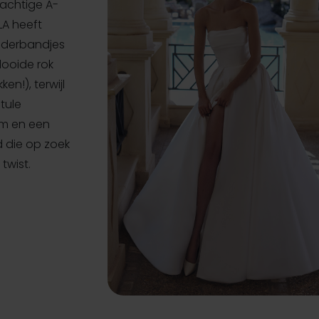
achtige A-
LLA heeft
uderbandjes
looide rok
n!), terwijl
tule
rm en een
d die op zoek
twist.