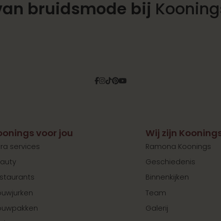
van bruidsmode bij
Kooning
Facebook
Instagram
Tiktok
Pinterest
YouTube
oonings voor jou
Wij zijn Kooning
tra services
Ramona Koonings
auty
Geschiedenis
staurants
Binnenkijken
ouwjurken
Team
ouwpakken
Galerij