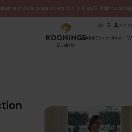
al Dinnershow is terug! Tickets voor 4-10 en 15-11 zijn nu verkri
Mijn a
Bridal Dinnershow
W
Deurne
ction