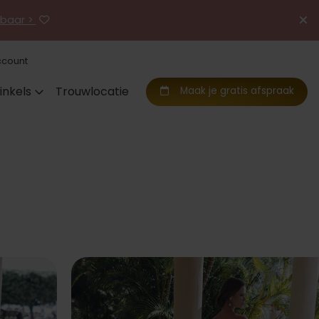
jgbaar >
ccount
inkels
Trouwlocatie
Maak je gratis afspraak