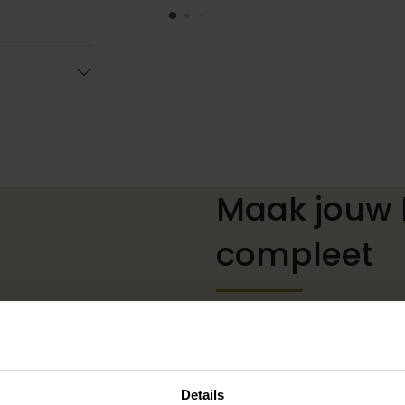
Maak jouw 
compleet
De perfecte trouwschoenen
kettingen, armbanden en oo
of een prachtige sluier, h
Details
jouw bruidslook is pas af 