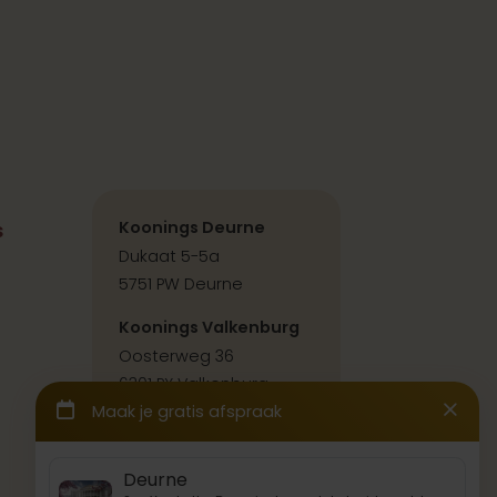
s
Koonings Deurne
Dukaat 5-5a
5751 PW Deurne
Koonings Valkenburg
Oosterweg 36
6301 PX Valkenburg
Contact & route