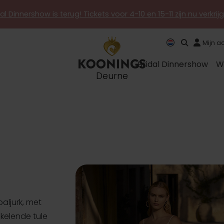
al Dinnershow is terug! Tickets voor 4-10 en 15-11 zijn nu verkri
Mijn a
Bridal Dinnershow
W
Deurne
baljurk, met
kelende tule