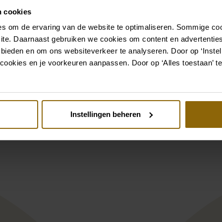
n cookies
Ga naar accessoires
s om de ervaring van de website te optimaliseren. Sommige coo
ite. Daarnaast gebruiken we cookies om content en advertenties
 bieden en om ons websiteverkeer te analyseren. Door op ‘Instell
Bekijk ook eens
cookies en je voorkeuren aanpassen. Door op ‘Alles toestaan’ te
st
Pinterest
Instellingen beheren
ecca Ingram Honor 25RK922B11
Viktor and Rolf 