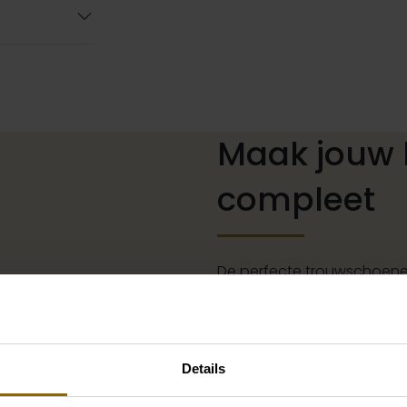
Maak jouw 
compleet
De perfecte trouwschoenen
kettingen, armbanden en oo
of een prachtige sluier, h
jouw bruidslook is pas af 
Details
grote accessoire winkel m
vind je de perfecte match 