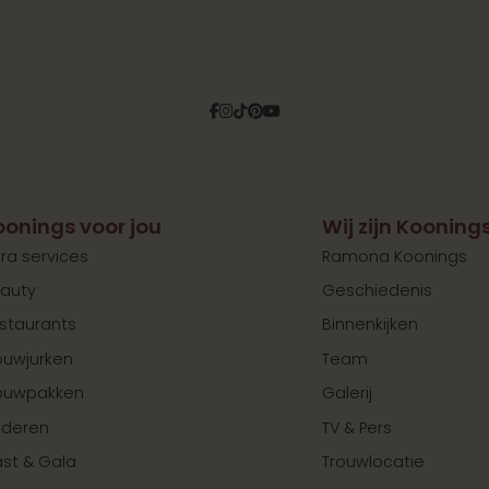
Facebook
Instagram
Tiktok
Pinterest
YouTube
oonings voor jou
Wij zijn Kooning
tra services
Ramona Koonings
auty
Geschiedenis
staurants
Binnenkijken
ouwjurken
Team
ouwpakken
Galerij
nderen
TV & Pers
st & Gala
Trouwlocatie