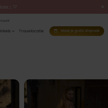
jgbaar >
ccount
inkels
Trouwlocatie
Maak je gratis afspraak