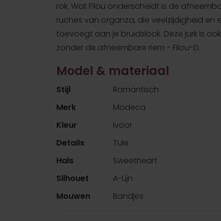
rok. Wat Filou onderscheidt is de afneemb
ruches van organza, die veelzijdigheid en 
toevoegt aan je bruidslook. Deze jurk is ook
zonder de afneembare riem - Filou-D.
Model & materiaal
Stijl
Romantisch
Merk
Modeca
Kleur
Ivoor
Details
Tule
Hals
Sweetheart
Silhouet
A-Lijn
Mouwen
Bandjes