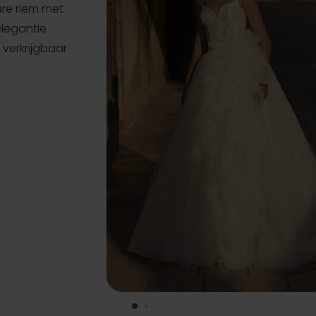
are riem met
elegantie
 verkrijgbaar