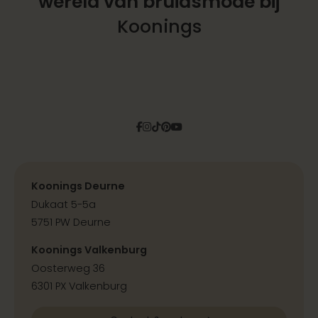
wereld
van bruidsmode bij
Koonings
Facebook
Instagram
Tiktok
Pinterest
YouTube
Koonings Deurne
Dukaat 5-5a
5751 PW Deurne
Koonings Valkenburg
Oosterweg 36
6301 PX Valkenburg