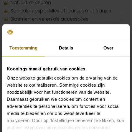
Natuurlijke kleuren
Sandalen, espadrilles of laarsjes met franjes
Bloemen en veren als accessoires
Bohemian voor heren
Toestemming
Details
Over
Hoewel bij de bohemian dresscode vaak vooral de
Koonings maakt gebruik van cookies
dames in het middelpunt staat, doet dat deze stijl
Onze website gebruikt cookies om de ervaring van de
geen eer aan. Want ook de heren kunnen er
website te optimaliseren. Sommige cookies zijn
fashionable bij lopen. Ook als heer kies je voor lichte
noodzakelijk voor het functioneren van de website.
en soepelvallende stoffen zoals linnen. Hiermee creëer
Daarnaast gebruiken we cookies om content en
je instant een laid back vibe. Je hoeft niet meteen
advertenties te personaliseren, om functies voor social
voor oversized te gaan. Maar zorg ervoor dat jouw
media te bieden en om ons websiteverkeer te
analyseren. Door op ‘Instellingen beheren’ te klikken, kun
kleren niet te strak zitten, dat past niet binnen de boho
je meer lezen over onze cookies en je voorkeuren
vibe.