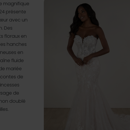
ne magnifique
924 présente
cœur avec un
n. Des
s floraux en
 les hanches
ineuses en
aîne fluide
 de mariée
 contes de
rincesses
orsage de
 non doublé
les.