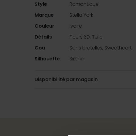
Style
Romantique
Marque
Stella York
Couleur
Ivoire
Détails
Fleurs 3D, Tulle
Cou
Sans bretelles, Sweetheart
Silhouette
Sirène
Disponibilité par magasin