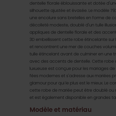
dentelle florale éblouissante et dotée d'u
silhouette ajustée et évasée. Le modèle 7
une encolure sans bretelles en forme de 
décolleté modeste, doublé d'un tulle illusio
appliques de dentelle florale et des accent
3D embellissent cette robe étincelante sur
et rencontrent une mer de couches volum
tulle étincelant avant de culminer en une tr
avec des accents de dentelle. Cette robe
luxueuse est conçue pour les mariages de
fées modernes et s'adresse aux mariées p
glamour pour qui le plus est le mieux. Le c
cette robe de mariée peut être doublé ou
et est également disponible en grandes tail
Modèle et matériau