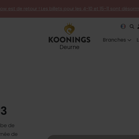
how est de retour ! Les billets pour les 4-10 et 15-11 sont désor
Branches
Deurne
13
obe de
rnée de