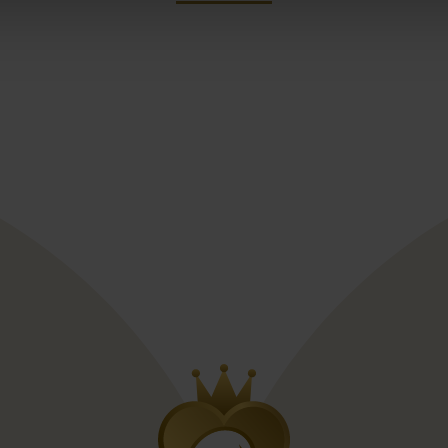
st
Pinterest
apporo W1125CX1
a Clara Naroa + TR
Ramona Kooning