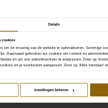
mariée
Des chaussures de mariage
Details
mais aussi des colliers, des
à votre robe de mariée ou
n cookies
à cheveux pour votre coiff
s om de ervaring van de website te optimaliseren. Sommige coo
complet que s'il est assort
ite. Daarnaast gebruiken we cookies om content en advertenties
boutique d'accessoires pou
 bieden en om ons websiteverkeer te analyseren. Door op ‘Instell
parfait pour votre robe o
cookies en je voorkeuren aanpassen. Door op ‘Alles toestaan’ te
Aller aux accessoires
Instellingen beheren
Voir aussi