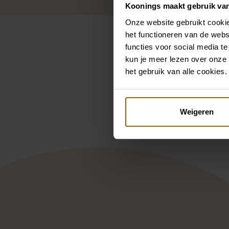
Koonings maakt gebruik va
Onze website gebruikt cookie
het functioneren van de webs
functies voor social media te
kun je meer lezen over onze 
het gebruik van alle cookies.
Pintere
Julia Kontogruni JK Couture
Dem
Weigeren