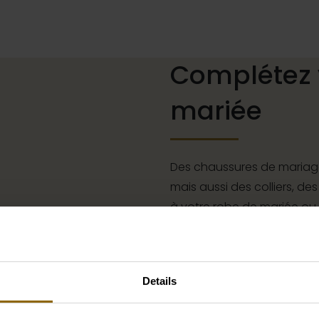
Complétez 
mariée
Des chaussures de mariage
mais aussi des colliers, des
à votre robe de mariée ou
à cheveux pour votre coiff
complet que s'il est assort
boutique d'accessoires pou
Details
parfait pour votre robe o