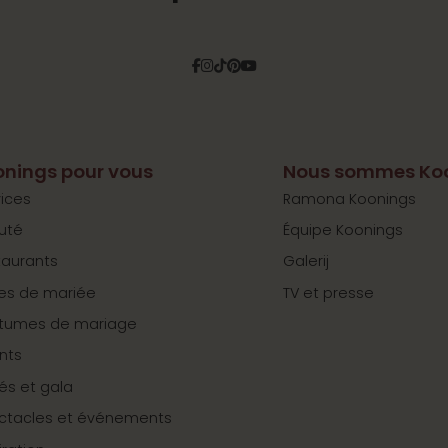
Facebook
Instagram
Tiktok
Pinterest
YouTube
nings pour vous
Nous sommes Ko
ices
Ramona Koonings
uté
Équipe Koonings
taurants
Galerij
es de mariée
TV et presse
tumes de mariage
nts
tés et gala
ctacles et événements