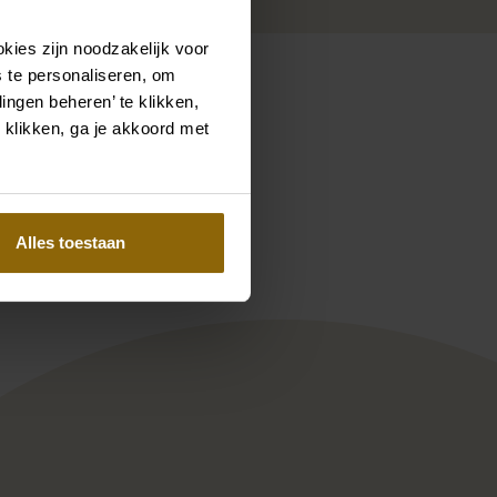
kies zijn noodzakelijk voor
 te personaliseren, om
ingen beheren’ te klikken,
 klikken, ga je akkoord met
Pinterest
Pinterest
Modeca Elke
Enzoani Love Collection Carlin
Alles toestaan