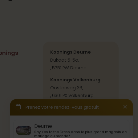
onings
Koonings Deurne
Dukaat 5-5a,
, 5751 PW Deurne
Koonings Valkenburg
Oosterweg 36,
, 6301 PX Valkenburg
Contact & itinéraire