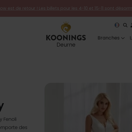
how est de retour ! Les billets pour les 4-10 et 15-11 sont désor
Branches
Deurne
y
y Fenoli
comporte des