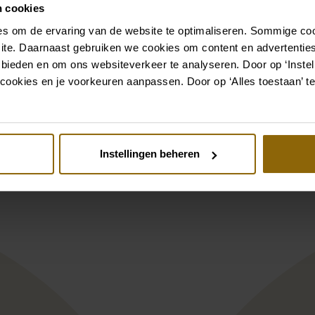
Aller aux accessoires
n cookies
s om de ervaring van de website te optimaliseren. Sommige coo
ite. Daarnaast gebruiken we cookies om content en advertenties
Voir aussi
 bieden en om ons websiteverkeer te analyseren. Door op ‘Instell
cookies en je voorkeuren aanpassen. Door op ‘Alles toestaan’ te
st
Pinterest
 181
etrios Destination Romance DR280T
Le Papillon par 
Instellingen beheren