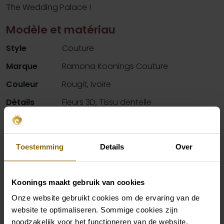
The Wedding Palace !
Modèle et matériau
Style
Couture
Marque
Ramona Koonings Couture
Couleur
Rougit, Ivoire
Détails
Fleurs 3D, Tissu dentelle
Cou
Sans bretelles, Sweetheart
Silhouette
A-ligne
Toestemming
Details
Over
Manches
Manches courtes, Manches longues
Koonings maakt gebruik van cookies
Disponibilité par magasin
Onze website gebruikt cookies om de ervaring van de
website te optimaliseren. Sommige cookies zijn
noodzakelijk voor het functioneren van de website.