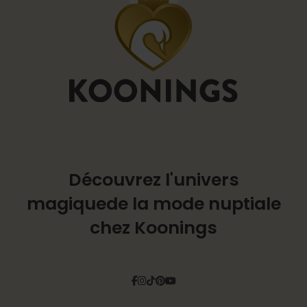
Découvrez l'univers
magique
de la mode nuptiale
chez Koonings
Facebook
Instagram
Tiktok
Pinterest
YouTube