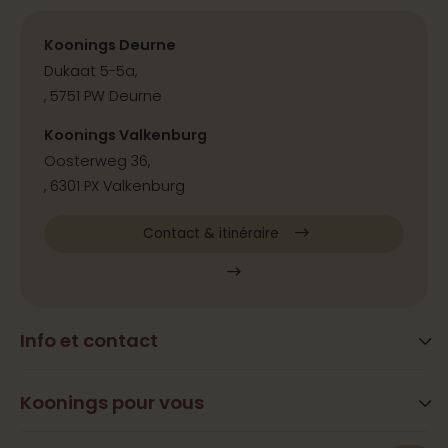
Koonings Deurne
Dukaat 5-5a,
, 5751 PW Deurne
Koonings Valkenburg
Oosterweg 36,
, 6301 PX Valkenburg
Contact & itinéraire
Info et contact
Blog
Questions fréquemment posées
Koonings pour vous
Services
Heures d’ouverture