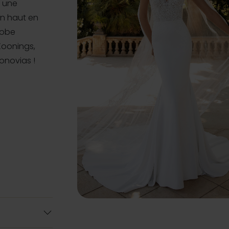
a une
un haut en
 robe
Koonings,
onovias !