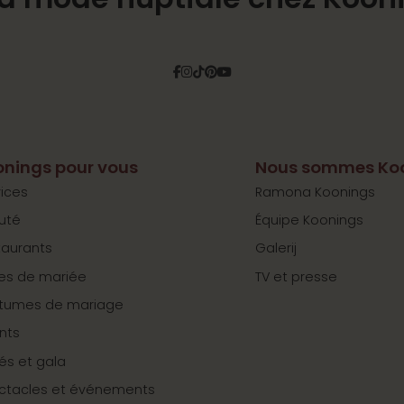
Facebook
Instagram
Tiktok
Pinterest
YouTube
nings pour vous
Nous sommes Ko
ices
Ramona Koonings
uté
Équipe Koonings
taurants
Galerij
es de mariée
TV et presse
tumes de mariage
nts
tés et gala
ctacles et événements