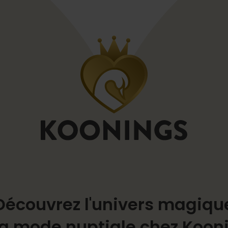
Découvrez l'univers magiqu
la mode nuptiale chez Koon