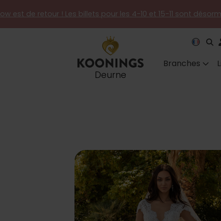
how est de retour ! Les billets pour les 4-10 et 15-11 sont désor
Branches
Deurne