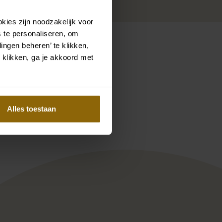
kies zijn noodzakelijk voor
 te personaliseren, om
ingen beheren’ te klikken,
 klikken, ga je akkoord met
Pinterest
Pinterest
11
Ramona Koonings Couture KN
Alles toestaan