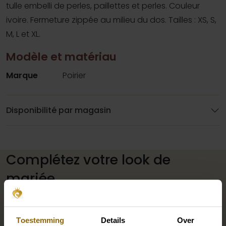
tulle embelli de perles, paillettes et perles. Couleur
ivoire. Fermeture zippée au milieu du dos. Tailles : XS, S,
M, L et XL.
Modèle et matériau
Marque
Poirier
Disponibilité par magasin
Complétez votre look de
mariée
Des chaussures de mariage parfaites sous votre robe
Toestemming
Details
Over