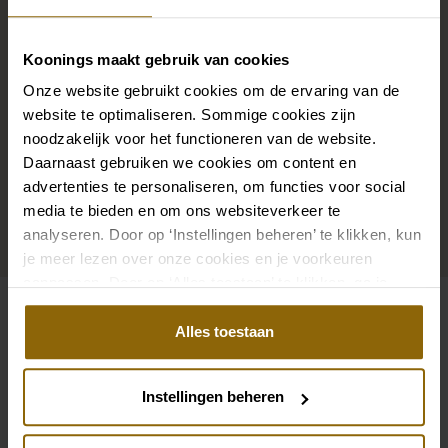
de mariée, mais aussi des colliers, des bracelets et des
boucles d'oreilles assortis à votre robe de mariée ou
un beau voile, un bandeau ou une épingle à cheveux
Koonings maakt gebruik van cookies
pour votre coiffure de mariée : votre look de mariée
Onze website gebruikt cookies om de ervaring van de
n'est complet que s'il est assorti à des accessoires.
website te optimaliseren. Sommige cookies zijn
noodzakelijk voor het functioneren van de website.
Grâce à notre vaste boutique d'accessoires pour les
Daarnaast gebruiken we cookies om content en
mariés, vous trouverez l'accessoire parfait pour votre
advertenties te personaliseren, om functies voor social
robe ou votre costume de mariage.
media te bieden en om ons websiteverkeer te
analyseren. Door op ‘Instellingen beheren’ te klikken, kun
Aller aux accessoires
je meer lezen over onze cookies en je voorkeuren
aanpassen. Door op ‘Alles toestaan’ te klikken, ga je
akkoord met het gebruik van alle cookies.
Alles toestaan
Voir aussi
Pinterest
Pi
Pinterest
Pi
Instellingen beheren
Béret Poirier HT-75152
Poirier TR-75451 Pa
Poirier T-75407 Veste | CrÃªpe Pearls | 
Poirier CB-75064 Bro