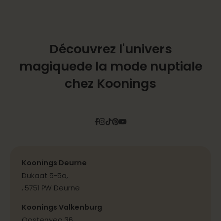
Découvrez l'univers
magique
de la mode nuptiale
chez Koonings
Facebook
Instagram
Tiktok
Pinterest
YouTube
Koonings Deurne
Dukaat 5-5a,
, 5751 PW Deurne
Koonings Valkenburg
Oosterweg 36,