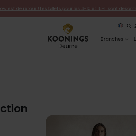
how est de retour ! Les billets pour les 4-10 et 15-11 sont désor
Branches
Deurne
ection