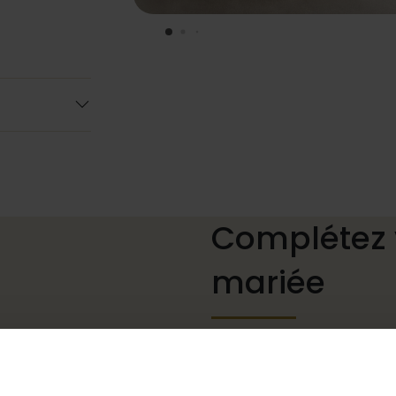
Complétez 
mariée
Des chaussures de mariage
mais aussi des colliers, des