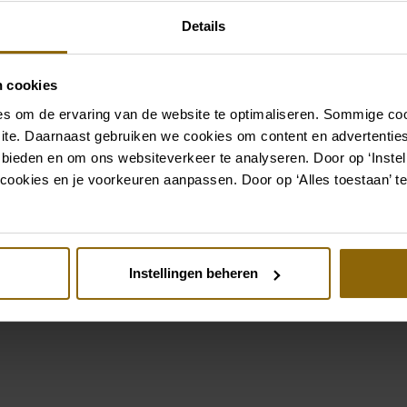
à votre robe de mariée ou
Details
à cheveux pour votre coiff
complet que s'il est assort
boutique d'accessoires pou
n cookies
parfait pour votre robe o
s om de ervaring van de website te optimaliseren. Sommige coo
ite. Daarnaast gebruiken we cookies om content en advertenties
Aller aux accessoires
 bieden en om ons websiteverkeer te analyseren. Door op ‘Instell
cookies en je voorkeuren aanpassen. Door op ‘Alles toestaan’ te
Voir aussi
Instellingen beheren
st
Pinterest
8642L
a Nova Realita
Modeca Deejay