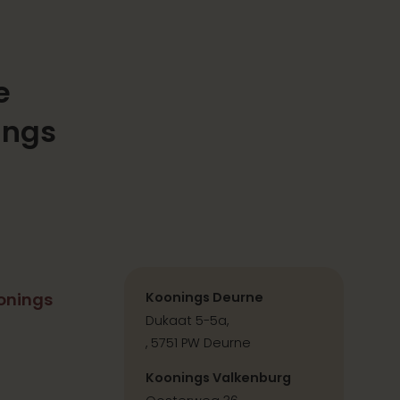
e
ings
onings
Koonings Deurne
Dukaat 5-5a,
, 5751 PW Deurne
Koonings Valkenburg