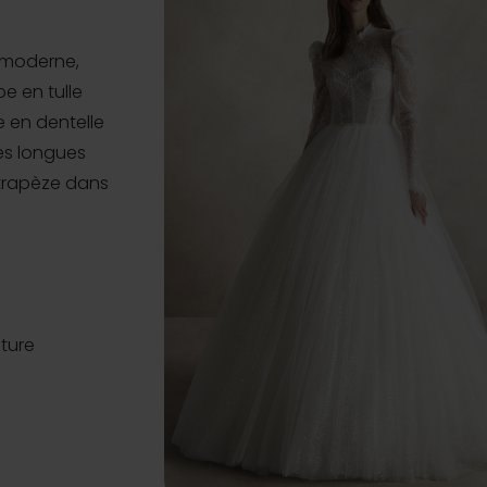
 moderne,
e en tulle
e en dentelle
es longues
 trapèze dans
uture