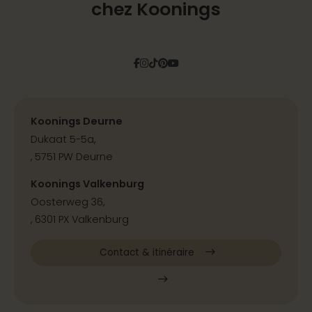
chez Koonings
Facebook
Instagram
Tiktok
Pinterest
YouTube
Koonings Deurne
Dukaat 5-5a,
, 5751 PW Deurne
Koonings Valkenburg
Oosterweg 36,
, 6301 PX Valkenburg
Contact & itinéraire