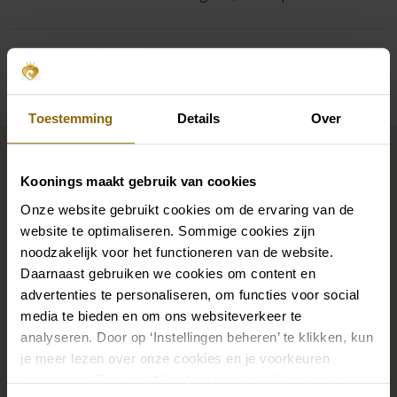
Disponibilité par magasin
Toestemming
Details
Over
Complétez votre look de
mariée
Koonings maakt gebruik van cookies
Onze website gebruikt cookies om de ervaring van de
website te optimaliseren. Sommige cookies zijn
Des chaussures de mariage parfaites sous votre robe
noodzakelijk voor het functioneren van de website.
de mariée, mais aussi des colliers, des bracelets et des
Daarnaast gebruiken we cookies om content en
boucles d'oreilles assortis à votre robe de mariée ou
advertenties te personaliseren, om functies voor social
un beau voile, un bandeau ou une épingle à cheveux
media te bieden en om ons websiteverkeer te
pour votre coiffure de mariée : votre look de mariée
analyseren. Door op ‘Instellingen beheren’ te klikken, kun
je meer lezen over onze cookies en je voorkeuren
n'est complet que s'il est assorti à des accessoires.
aanpassen. Door op ‘Alles toestaan’ te klikken, ga je
Grâce à notre vaste boutique d'accessoires pour les