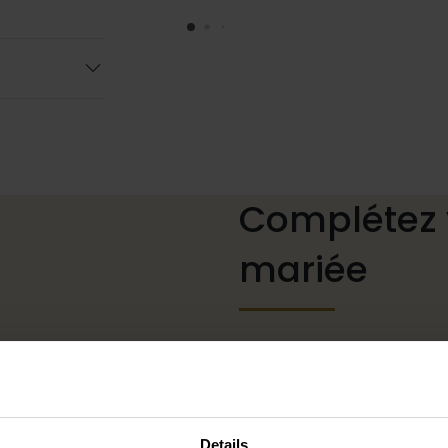
Complétez 
mariée
Des chaussures de mariage
mais aussi des colliers, des
à votre robe de mariée ou
à cheveux pour votre coiff
Details