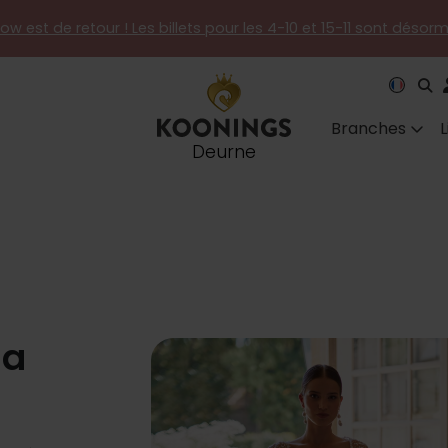
how est de retour ! Les billets pour les 4-10 et 15-11 sont désor
Branches
Deurne
ma