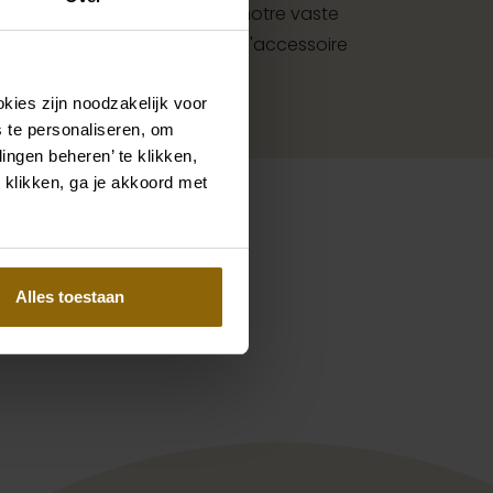
i à des accessoires. Grâce à notre vaste
r les mariés, vous trouverez l'accessoire
u votre costume de mariage.
kies zijn noodzakelijk voor
 te personaliseren, om
ingen beheren’ te klikken,
 klikken, ga je akkoord met
Alles toestaan
Pinterest
Pinterest
ection Remi
Julia Kontogruni JKCouture 19