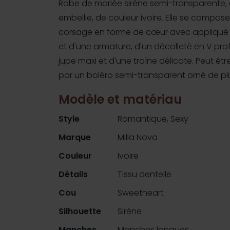
Robe de mariée sirène semi-transparente,
embellie, de couleur ivoire. Elle se compos
corsage en forme de cœur avec appliqué 
et d'une armature, d'un décolleté en V pro
jupe maxi et d'une traîne délicate. Peut êt
par un boléro semi-transparent orné de p
Modèle et matériau
Style
Romantique, Sexy
Marque
Milla Nova
Couleur
Ivoire
Détails
Tissu dentelle
Cou
Sweetheart
Silhouette
Sirène
Manches
Manches longues