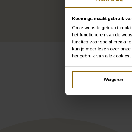
Koonings maakt gebruik va
Onze website gebruikt cookie
het functioneren van de webs
functies voor social media te
kun je meer lezen over onze 
het gebruik van alle cookies.
Weigeren
Pintere
White One by St. Patrick Cl
Jes