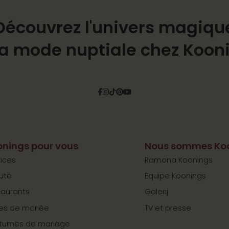
Découvrez l'univers magiqu
la mode nuptiale chez Koon
Facebook
Instagram
Tiktok
Pinterest
YouTube
nings pour vous
Nous sommes Ko
ices
Ramona Koonings
uté
Équipe Koonings
taurants
Galerij
es de mariée
TV et presse
tumes de mariage