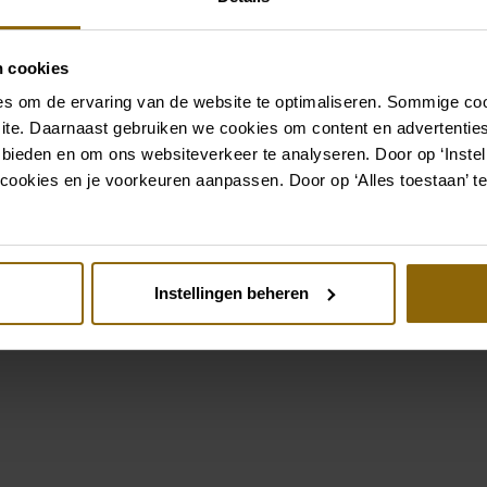
complet que s'il est assort
boutique d'accessoires pou
n cookies
parfait pour votre robe o
s om de ervaring van de website te optimaliseren. Sommige coo
ite. Daarnaast gebruiken we cookies om content en advertenties
Aller aux accessoires
 bieden en om ons websiteverkeer te analyseren. Door op ‘Instell
cookies en je voorkeuren aanpassen. Door op ‘Alles toestaan’ te
Voir aussi
Instellingen beheren
st
Pinterest
ifford W1124CH1
us Peiro 2523A
Enzoani Blue coll