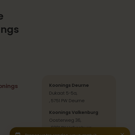
e
ings
onings
Koonings Deurne
Dukaat 5-5a,
, 5751 PW Deurne
Koonings Valkenburg
Oosterweg 36,
, 6301 PX Valkenburg