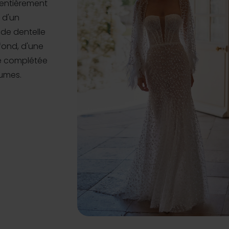
 entièrement
e d'un
de dentelle
fond, d'une
re complétée
lumes.