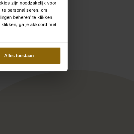
kies zijn noodzakelijk voor
 te personaliseren, om
ingen beheren’ te klikken,
 klikken, ga je akkoord met
Pinterest
Pinterest
-32 Oakley
Ramona Koonings Couture KN
Alles toestaan