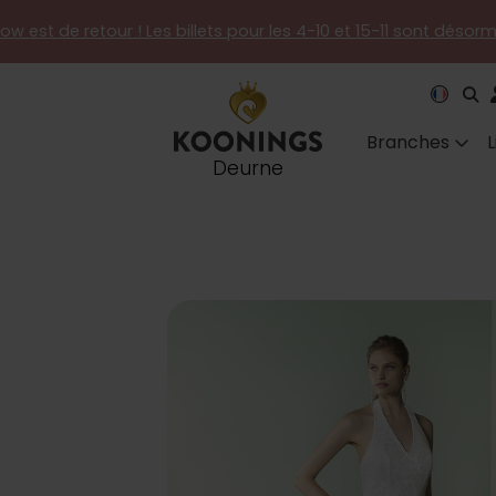
how est de retour ! Les billets pour les 4-10 et 15-11 sont désor
Branches
Deurne