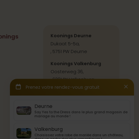
onings
Koonings Deurne
Dukaat 5-5a,
, 5751 PW Deurne
Koonings Valkenburg
Oosterweg 36,
, 6301 PX Valkenburg
Contact & itinéraire
Back