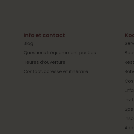
Info et contact
Koo
Blog
Serv
Questions fréquemment posées
Bea
Heures d’ouverture
Res
Contact, adresse et itinéraire
Rob
Cos
Enfa
Invi
Spe
Insp
Add