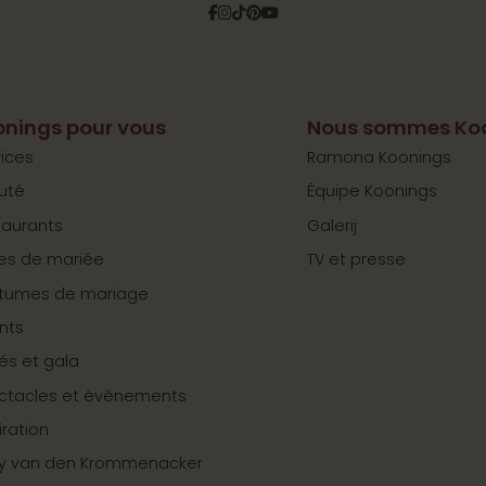
Facebook
Instagram
Tiktok
Pinterest
YouTube
nings pour vous
Nous sommes Ko
ices
Ramona Koonings
uté
Équipe Koonings
taurants
Galerij
es de mariée
TV et presse
tumes de mariage
nts
tés et gala
ctacles et événements
iration
y van den Krommenacker