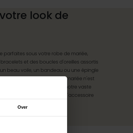
votre look de
 parfaites sous votre robe de mariée,
 bracelets et des boucles d'oreilles assortis
 un beau voile, un bandeau ou une épingle
ure de mariée : votre look de mariée n'est
i à des accessoires. Grâce à notre vaste
r les mariés, vous trouverez l'accessoire
u votre costume de mariage.
Over