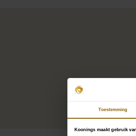
Toestemming
Koonings maakt gebruik va