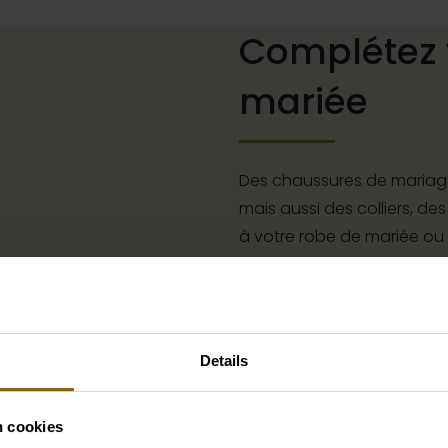
Complétez 
mariée
Des chaussures de mariage
mais aussi des colliers, des
à votre robe de mariée ou
à cheveux pour votre coiff
complet que s'il est assort
boutique d'accessoires pou
parfait pour votre robe o
Details
Aller aux accessoires
n cookies