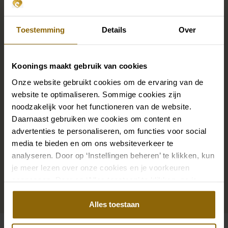
Complétez votre look de
mariée
Toestemming
Details
Over
Des chaussures de mariage parfaites sous votre robe
Koonings maakt gebruik van cookies
de mariée, mais aussi des colliers, des bracelets et des
Onze website gebruikt cookies om de ervaring van de
boucles d'oreilles assortis à votre robe de mariée ou
website te optimaliseren. Sommige cookies zijn
un beau voile, un bandeau ou une épingle à cheveux
noodzakelijk voor het functioneren van de website.
pour votre coiffure de mariée : votre look de mariée
Daarnaast gebruiken we cookies om content en
n'est complet que s'il est assorti à des accessoires.
advertenties te personaliseren, om functies voor social
media te bieden en om ons websiteverkeer te
Grâce à notre vaste boutique d'accessoires pour les
analyseren. Door op ‘Instellingen beheren’ te klikken, kun
mariés, vous trouverez l'accessoire parfait pour votre
je meer lezen over onze cookies en je voorkeuren
robe ou votre costume de mariage.
aanpassen. Door op ‘Alles toestaan’ te klikken, ga je
akkoord met het gebruik van alle cookies.
Aller aux accessoires
Alles toestaan