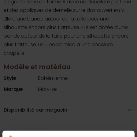
élégante robe de forme A avec un décolleté profond
et des appliques de dentelle sur le dos ouvert en V.
Elle a une bande autour de la taille pour une
silhouette encore plus flatteuse. Elle est dotée d'une
bande autour de la taille pour une silhouette encore
plus flatteuse. La jupe en mica a une encolure
chapelle.
Modèle et matériau
Style
Bohémienne
Marque
Marylise
Disponibilité par magasin