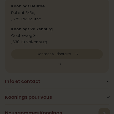
Koonings Deurne
Dukaat 5-5a,
, 5751 PW Deurne
Koonings Valkenburg
Oosterweg 36,
, 6301 PX Valkenburg
Contact & itinéraire
Info et contact
Blog
Questions fréquemment posées
Koonings pour vous
Services
Heures d’ouverture
Beauté
Nous sommes Koonings
Contact, adresse et itinéraire
Back